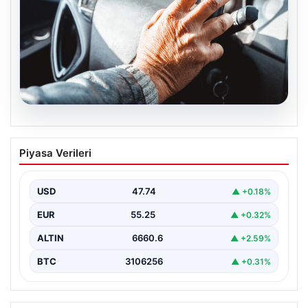
08.08.2026
Emekliye ÖTV’siz araç verilecek mi,
Piyasa Verileri
yasa çıkacak mı? Milyonlarca emekli
beklentiye girdi
USD
47.74
▲ +0.18%
EUR
55.25
▲ +0.32%
ALTIN
6660.6
▲ +2.59%
BTC
3106256
▲ +0.31%