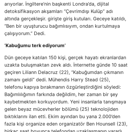
arıyorlar. İngiltere’nin başkenti Londra’da, dijital
detoksifikasyon akşamları “Çevrimdışı Kulüp” adı
altında gerçekleşir. girişte giriş kutuları. Geceye katıldı,
“Ben bir uyuşturucu bağımlısıyım, ondan kurtulmaya
çalışıyorum.” Dedi.
‘Kabuğumu terk ediyorum’
Dün geceye katılan 150 kişi, gerçek hayatı ekranlardan
uzakta buluşmaktan zevk aldı. İnternette günde 10 saat
geçiren Liliann Delacruz (22), “Kabuğumdan çıkmanın
zamanı geldi” dedi. Mühendis Harry Stead (25),
telefonu kapıya bırakmanın özgürleştirdiğini söyledi:
Bağımlılığımın farkında değildim, her zaman bir şey
kaybetmekten korkuyordum. Yeni insanlarla tanışmaya
gelen beyaz mücevherler bölümü (25) teknolojiden
bıktıklarını ilan etti. Ekim ayından bu yana 2.000’den
fazla kişi organize eden organizatör Ben Hounsell (23),
birkaç saat boyunca telefondan uzaklaşmanın yararlı