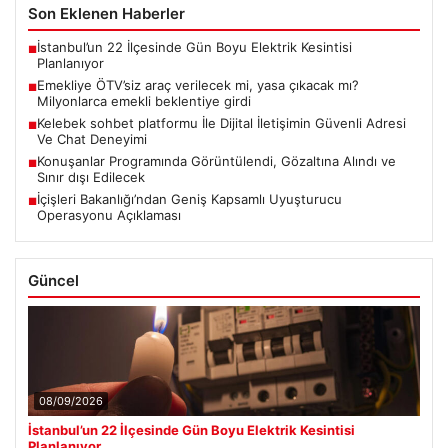
Son Eklenen Haberler
İstanbul’un 22 İlçesinde Gün Boyu Elektrik Kesintisi
■
Planlanıyor
Emekliye ÖTV’siz araç verilecek mi, yasa çıkacak mı?
■
Milyonlarca emekli beklentiye girdi
Kelebek sohbet platformu İle Dijital İletişimin Güvenli Adresi
■
Ve Chat Deneyimi
Konuşanlar Programında Görüntülendi, Gözaltına Alındı ve
■
Sınır dışı Edilecek
İçişleri Bakanlığı’ndan Geniş Kapsamlı Uyuşturucu
■
Operasyonu Açıklaması
Güncel
08/09/2026
İstanbul’un 22 İlçesinde Gün Boyu Elektrik Kesintisi
Planlanıyor