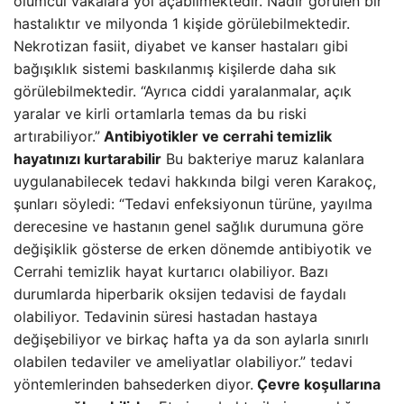
ölümcül vakalara yol açabilmektedir. Nadir görülen bir
hastalıktır ve milyonda 1 kişide görülebilmektedir.
Nekrotizan fasiit, diyabet ve kanser hastaları gibi
bağışıklık sistemi baskılanmış kişilerde daha sık
görülebilmektedir. “Ayrıca ciddi yaralanmalar, açık
yaralar ve kirli ortamlarla temas da bu riski
artırabiliyor.”
Antibiyotikler ve cerrahi temizlik
hayatınızı kurtarabilir
Bu bakteriye maruz kalanlara
uygulanabilecek tedavi hakkında bilgi veren Karakoç,
şunları söyledi: “Tedavi enfeksiyonun türüne, yayılma
derecesine ve hastanın genel sağlık durumuna göre
değişiklik gösterse de erken dönemde antibiyotik ve
Cerrahi temizlik hayat kurtarıcı olabiliyor. Bazı
durumlarda hiperbarik oksijen tedavisi de faydalı
olabiliyor. Tedavinin süresi hastadan hastaya
değişebiliyor ve birkaç hafta ya da son aylarla sınırlı
olabilen tedaviler ve ameliyatlar olabiliyor.” tedavi
yöntemlerinden bahsederken diyor.
Çevre koşullarına