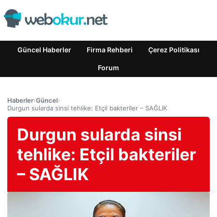
Güncel Haberler
Firma Rehberi
Çerez Politikası
Forum
Haberler
›
Güncel
›
Durgun sularda sinsi tehlike: Etçil bakteriler – SAĞLIK
Durgun sularda sinsi
tehlike: Etçil bakteriler
– SAĞLIK