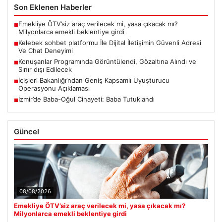
Son Eklenen Haberler
Emekliye ÖTV’siz araç verilecek mi, yasa çıkacak mı?
■
Milyonlarca emekli beklentiye girdi
Kelebek sohbet platformu İle Dijital İletişimin Güvenli Adresi
■
Ve Chat Deneyimi
Konuşanlar Programında Görüntülendi, Gözaltına Alındı ve
■
Sınır dışı Edilecek
İçişleri Bakanlığı’ndan Geniş Kapsamlı Uyuşturucu
■
Operasyonu Açıklaması
İzmir’de Baba-Oğul Cinayeti: Baba Tutuklandı
■
Güncel
08/08/2026
Emekliye ÖTV’siz araç verilecek mi, yasa çıkacak mı?
Milyonlarca emekli beklentiye girdi