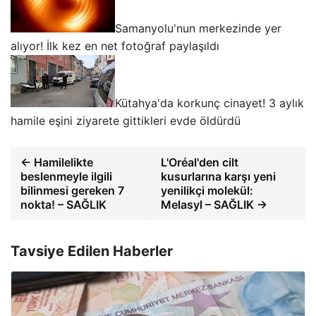
Samanyolu'nun merkezinde yer
alıyor! İlk kez en net fotoğraf paylaşıldı
Kütahya'da korkunç cinayet! 3 aylık
hamile eşini ziyarete gittikleri evde öldürdü
← Hamilelikte
L'Oréal'den cilt
beslenmeyle ilgili
kusurlarına karşı yeni
bilinmesi gereken 7
yenilikçi molekül:
nokta! – SAĞLIK
Melasyl – SAĞLIK →
Tavsiye Edilen Haberler