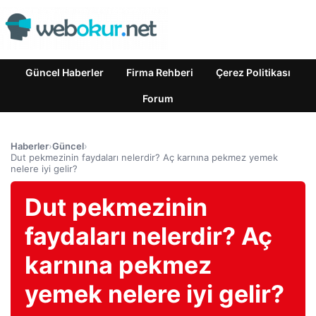
Güncel Haberler
Firma Rehberi
Çerez Politikası
Forum
Haberler
›
Güncel
›
Dut pekmezinin faydaları nelerdir? Aç karnına pekmez yemek
nelere iyi gelir?
Dut pekmezinin
faydaları nelerdir? Aç
karnına pekmez
yemek nelere iyi gelir?