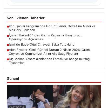
Son Eklenen Haberler
Konuşanlar Programında Görüntülendi, Gözaltına Alındı ve
■
Sınır dışı Edilecek
İçişleri Bakanlığı’ndan Geniş Kapsamlı Uyuşturucu
■
Operasyonu Açıklaması
İzmir’de Baba-Oğul Cinayeti: Baba Tutuklandı
■
Altın Fiyatları Canlı Güncel Durum 2 Nisan 2026: Gram,
■
Çeyrek ve Cumhuriyet Altını Alış Satış Fiyatları
Dış Mekan Yaşam alanlarında Estetik ve bahçe mutfağı
■
Tasarımları
Güncel
08/07/2026