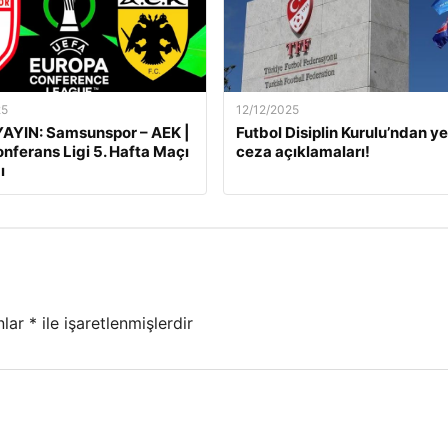
25
12/12/2025
AYIN: Samsunspor – AEK |
Futbol Disiplin Kurulu’ndan ye
nferans Ligi 5. Hafta Maçı
ceza açıklamaları!
ı
nlar
*
ile işaretlenmişlerdir