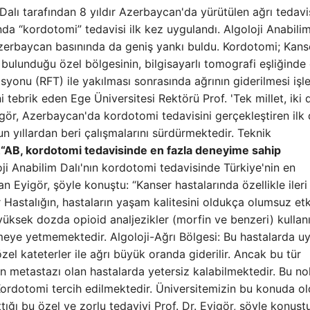
 Dalı tarafından 8 yıldır Azerbaycan'da yürütülen ağrı tedavi
nda “kordotomi” tedavisi ilk kez uygulandı. Algoloji Anabilim
zerbaycan basınında da geniş yankı buldu. Kordotomi; Kans
nin bulunduğu özel bölgesinin, bilgisayarlı tomografi eşliğinde
syonu (RFT) ile yakılması sonrasında ağrının giderilmesi işl
 tebrik eden Ege Üniversitesi Rektörü Prof. 'Tek millet, iki d
igör, Azerbaycan'da kordotomi tedavisini gerçekleştiren ilk
n yıllardan beri çalışmalarını sürdürmektedir. Teknik
.
“AB, kordotomi tedavisinde en fazla deneyime sahip
oji Anabilim Dalı'nın kordotomi tedavisinde Türkiye'nin en
n Eyigör, şöyle konuştu: “Kanser hastalarında özellikle ileri
ar Hastalığın, hastaların yaşam kalitesini oldukça olumsuz etk
n yüksek dozda opioid analjezikler (morfin ve benzeri) kullanı
rmeye yetmemektedir. Algoloji-Ağrı Bölgesi: Bu hastalarda u
 özel kateterler ile ağrı büyük oranda giderilir. Ancak bu tür
gın metastazı olan hastalarda yetersiz kalabilmektedir. Bu n
 Kordotomi tercih edilmektedir. Üniversitemizin bu konuda o
tığı bu özel ve zorlu tedaviyi Prof. Dr. Eyigör, şöyle konuştu