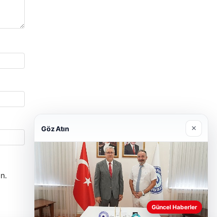
×
Göz Atın
n.
Güncel Haberler