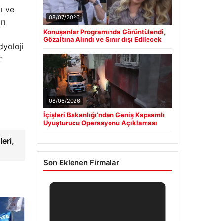
ı ve
08/07/2026
rı
Konuşanlar Programında Görüntülendi,
Gözaltına Alındı ve Sınır dışı Edilecek
dyoloji
r
08/06/2026
İçişleri Bakanlığı’ndan Geniş Kapsamlı
Uyuşturucu Operasyonu Açıklaması
eri,
Son Eklenen Firmalar