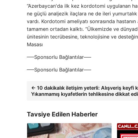
“Azerbaycan'da ilk kez kordotomi uygulanan has
ne güçlü analjezik ilaçlara ne de ileri yumurtal
vardı. Kordotomi ameliyatı sonrasında hastanın a
tamamen ortadan kalktı. “Ülkemizde ve dünyada s
ünitesinin tecrübesine, teknolojisine ve desteği
Masası
—–Sponsorlu Bağlantılar—–
—–Sponsorlu Bağlantılar—–
← 10 dakikalık iletişim yeterli: Alışveriş key
Yıkanmamış kıyafetlerin tehlikesine dikkat ed
Tavsiye Edilen Haberler