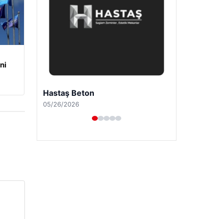
ni
Enes Kaplan Avukatlık Bürosu
04/28/2026