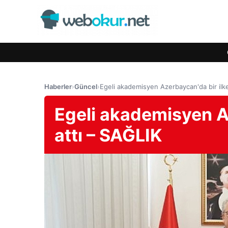
Haberler
›
Güncel
›
Egeli akademisyen Azerbaycan'da bir ilke
Egeli akademisyen A
attı – SAĞLIK