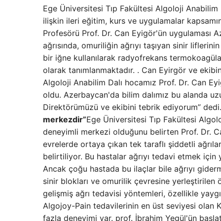
Ege Üniversitesi Tıp Fakültesi Algoloji Anabilim
ilişkin ileri eğitim, kurs ve uygulamalar kapsamı
Profesörü Prof. Dr. Can Eyigör'ün uygulaması A
ağrısında, omuriliğin ağrıyı taşıyan sinir lifleri
bir iğne kullanılarak radyofrekans termokoagüla
olarak tanımlanmaktadır. . Can Eyirgör ve ekibini
Algoloji Anabilim Dalı hocamız Prof. Dr. Can Ey
oldu. Azerbaycan'da bilim dalımız bu alanda uzu
Direktörümüzü ve ekibini tebrik ediyorum” dedi
merkezdir”
Ege Üniversitesi Tıp Fakültesi Algol
deneyimli merkezi olduğunu belirten Prof. Dr. Ca
evrelerde ortaya çıkan tek taraflı şiddetli ağrıl
belirtiliyor. Bu hastalar ağrıyı tedavi etmek içi
Ancak çoğu hastada bu ilaçlar bile ağrıyı gide
sinir blokları ve omurilik çevresine yerleştirilen
gelişmiş ağrı tedavisi yöntemleri, özellikle yay
Algojoy-Pain tedavilerinin en üst seviyesi olan
fazla deneyimi var. prof. İbrahim Yegül'ün başlat