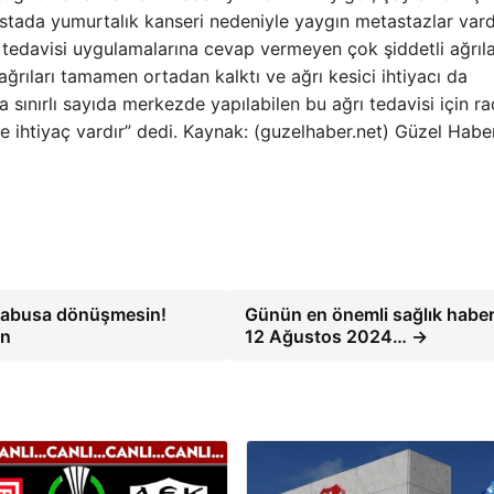
tada yumurtalık kanseri nedeniyle yaygın metastazlar vard
ık tedavisi uygulamalarına cevap vermeyen çok şiddetli ağrıla
ğrıları tamamen ortadan kalktı ve ağrı kesici ihtiyacı da
ınırlı sayıda merkezde yapılabilen bu ağrı tedavisi için ra
ne ihtiyaç vardır” dedi. Kaynak: (guzelhaber.net) Güzel Habe
fi kabusa dönüşmesin!
Günün en önemli sağlık haberl
in
12 Ağustos 2024… →