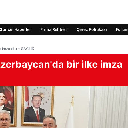
Güncel Haberler
Firma Rehberi
Çerez Politikası
Foru
 imza attı – SAĞLIK
zerbaycan'da bir ilke imza