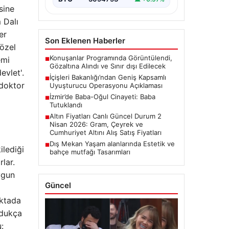
sine
 Dalı
er
Son Eklenen Haberler
 özel
Konuşanlar Programında Görüntülendi,
emi
■
Gözaltına Alındı ve Sınır dışı Edilecek
evlet'.
İçişleri Bakanlığı’ndan Geniş Kapsamlı
■
 doktor
Uyuşturucu Operasyonu Açıklaması
İzmir’de Baba-Oğul Cinayeti: Baba
■
Tutuklandı
Altın Fiyatları Canlı Güncel Durum 2
■
Nisan 2026: Gram, Çeyrek ve
Cumhuriyet Altını Alış Satış Fiyatları
Dış Mekan Yaşam alanlarında Estetik ve
■
ilediği
bahçe mutfağı Tasarımları
rlar.
ygun
Güncel
oktada
ldukça
: