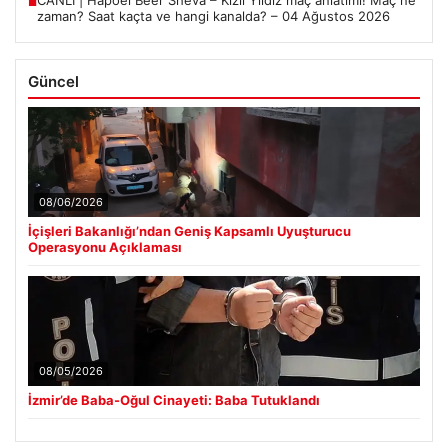
■
zaman? Saat kaçta ve hangi kanalda? – 04 Ağustos 2026
Güncel
08/06/2026
İçişleri Bakanlığı’ndan Geniş Kapsamlı Uyuşturucu
Operasyonu Açıklaması
08/05/2026
İzmir’de Baba-Oğul Cinayeti: Baba Tutuklandı