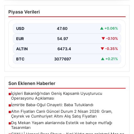
İzmir’de Baba-Oğul Cinayeti: Baba
Piyasa Verileri
Tutuklandı
İzmir’in Bayraklı ilçesinde meydana gelen trajik olayda,
67 yaşındaki Selçuk A., oğluna karşı çıkan…
USD
47.60
▲ +0.06%
EUR
54.97
▼ -0.10%
ALTIN
6473.4
▼ -0.35%
BTC
3077697
▲ +0.21%
Son Eklenen Haberler
İçişleri Bakanlığı’ndan Geniş Kapsamlı Uyuşturucu
■
Operasyonu Açıklaması
İzmir’de Baba-Oğul Cinayeti: Baba Tutuklandı
■
Altın Fiyatları Canlı Güncel Durum 2 Nisan 2026: Gram,
■
Çeyrek ve Cumhuriyet Altını Alış Satış Fiyatları
Dış Mekan Yaşam alanlarında Estetik ve bahçe mutfağı
■
Tasarımları
CANLI | Hapoel Beer Sheva – Kızıl Yıldız maç anlatımı! Maç ne