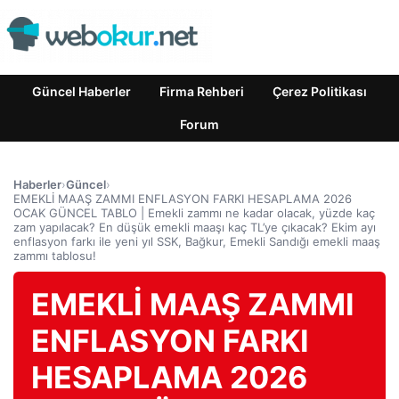
Güncel Haberler
Firma Rehberi
Çerez Politikası
Forum
Haberler
›
Güncel
›
EMEKLİ MAAŞ ZAMMI ENFLASYON FARKI HESAPLAMA 2026
OCAK GÜNCEL TABLO | Emekli zammı ne kadar olacak, yüzde kaç
zam yapılacak? En düşük emekli maaşı kaç TL’ye çıkacak? Ekim ayı
enflasyon farkı ile yeni yıl SSK, Bağkur, Emekli Sandığı emekli maaş
zammı tablosu!
EMEKLİ MAAŞ ZAMMI
ENFLASYON FARKI
HESAPLAMA 2026