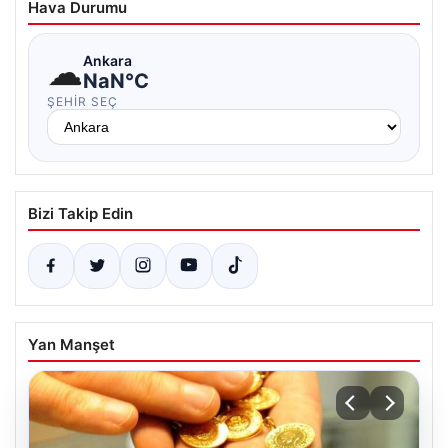
Hava Durumu
☁
Ankara
NaN°C
ŞEHIR SEÇ
Bizi Takip Edin
Yan Manşet