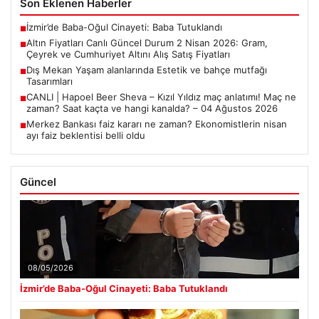
Son Eklenen Haberler
İzmir’de Baba-Oğul Cinayeti: Baba Tutuklandı
■
Altın Fiyatları Canlı Güncel Durum 2 Nisan 2026: Gram,
■
Çeyrek ve Cumhuriyet Altını Alış Satış Fiyatları
Dış Mekan Yaşam alanlarında Estetik ve bahçe mutfağı
■
Tasarımları
CANLI | Hapoel Beer Sheva – Kızıl Yıldız maç anlatımı! Maç ne
■
zaman? Saat kaçta ve hangi kanalda? – 04 Ağustos 2026
Merkez Bankası faiz kararı ne zaman? Ekonomistlerin nisan
■
ayı faiz beklentisi belli oldu
Güncel
08/05/2026
İzmir’de Baba-Oğul Cinayeti: Baba Tutuklandı