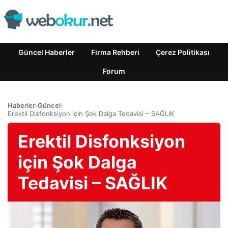
Güncel Haberler
Firma Rehberi
Çerez Politikası
Forum
Haberler
›
Güncel
›
Erektil Disfonksiyon için Şok Dalga Tedavisi – SAĞLIK
Erektil Disfonksiyon
için Şok Dalga
Tedavisi – SAĞLIK