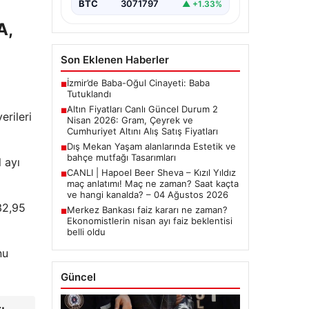
yakından…
BTC
3071797
▲ +1.33%
A,
Son Eklenen Haberler
İzmir’de Baba-Oğul Cinayeti: Baba
■
Tutuklandı
Altın Fiyatları Canlı Güncel Durum 2
■
erileri
Nisan 2026: Gram, Çeyrek ve
Cumhuriyet Altını Alış Satış Fiyatları
Dış Mekan Yaşam alanlarında Estetik ve
■
bahçe mutfağı Tasarımları
 ayı
CANLI | Hapoel Beer Sheva – Kızıl Yıldız
■
maç anlatımı! Maç ne zaman? Saat kaçta
ve hangi kanalda? – 04 Ağustos 2026
32,95
Merkez Bankası faiz kararı ne zaman?
■
Ekonomistlerin nisan ayı faiz beklentisi
belli oldu
nu
Güncel