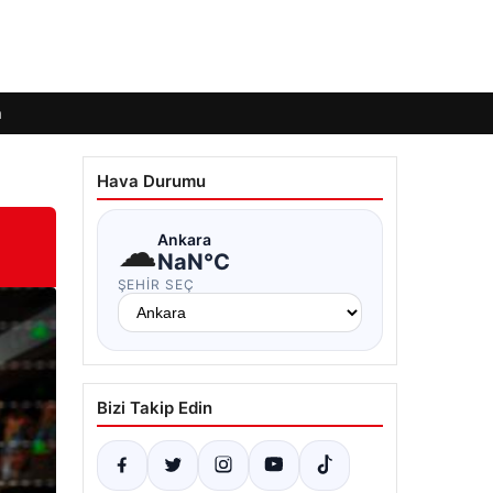
m
Hava Durumu
☁
Ankara
NaN°C
ŞEHIR SEÇ
Bizi Takip Edin