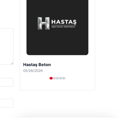
Enes Kaplan Avukatlık Bürosu
04/28/2026