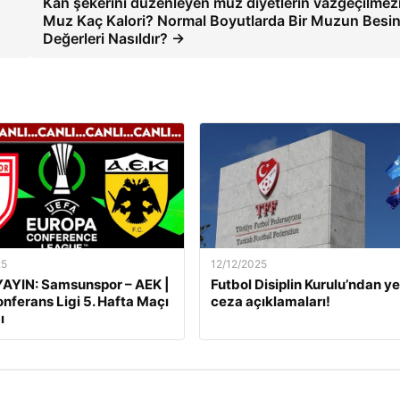
Kan şekerini düzenleyen muz diyetlerin vazgeçilmezi
Muz Kaç Kalori? Normal Boyutlarda Bir Muzun Besi
Değerleri Nasıldır? →
25
12/12/2025
AYIN: Samsunspor – AEK |
Futbol Disiplin Kurulu’ndan ye
nferans Ligi 5. Hafta Maçı
ceza açıklamaları!
ı