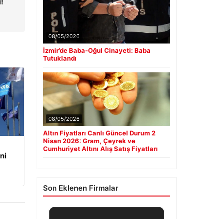
!
n
08/05/2026
İzmir’de Baba-Oğul Cinayeti: Baba
Tutuklandı
08/05/2026
Altın Fiyatları Canlı Güncel Durum 2
Nisan 2026: Gram, Çeyrek ve
Cumhuriyet Altını Alış Satış Fiyatları
ni
Son Eklenen Firmalar