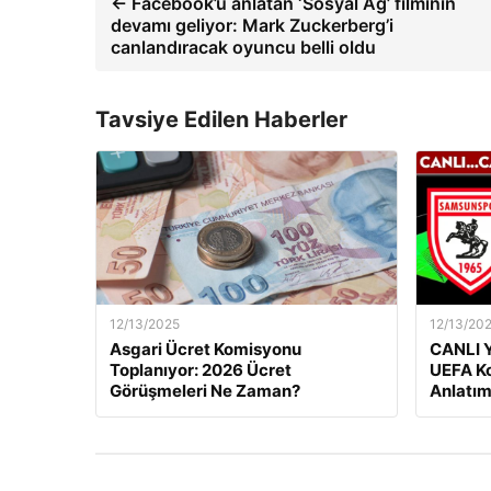
← Facebook’u anlatan ‘Sosyal Ağ’ filminin
devamı geliyor: Mark Zuckerberg’i
canlandıracak oyuncu belli oldu
Tavsiye Edilen Haberler
12/13/2025
12/13/20
Asgari Ücret Komisyonu
CANLI Y
Toplanıyor: 2026 Ücret
UEFA Ko
Görüşmeleri Ne Zaman?
Anlatım