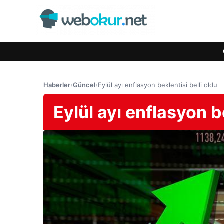
Haberler
›
Güncel
›
Eylül ayı enflasyon beklentisi belli oldu
Eylül ayı enflasyon be