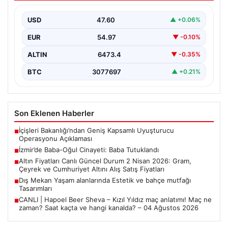
İzmir’in Bayraklı ilçesinde meydana gelen trajik olayda,
67 yaşındaki Selçuk A., oğluna karşı çıkan…
USD
47.60
▲ +0.06%
EUR
54.97
▼ -0.10%
ALTIN
6473.4
▼ -0.35%
BTC
3077697
▲ +0.21%
Son Eklenen Haberler
İçişleri Bakanlığı’ndan Geniş Kapsamlı Uyuşturucu
■
Operasyonu Açıklaması
İzmir’de Baba-Oğul Cinayeti: Baba Tutuklandı
■
Altın Fiyatları Canlı Güncel Durum 2 Nisan 2026: Gram,
■
Çeyrek ve Cumhuriyet Altını Alış Satış Fiyatları
Dış Mekan Yaşam alanlarında Estetik ve bahçe mutfağı
■
Tasarımları
CANLI | Hapoel Beer Sheva – Kızıl Yıldız maç anlatımı! Maç ne
■
zaman? Saat kaçta ve hangi kanalda? – 04 Ağustos 2026