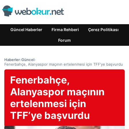
Güncel Haberler
Firma Rehberi
Çerez Politikası
Forum
Haberler
›
Güncel
›
Fenerbahçe, Alanyaspor maçının ertelenmesi için TFF’ye başvurdu
Fenerbahçe,
Alanyaspor maçının
ertelenmesi için
TFF’ye başvurdu