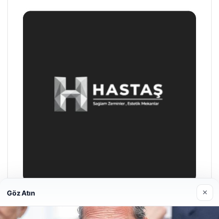
×
Göz Atın
Enes Kaplan Avukatlık Bürosu
04/28/2026