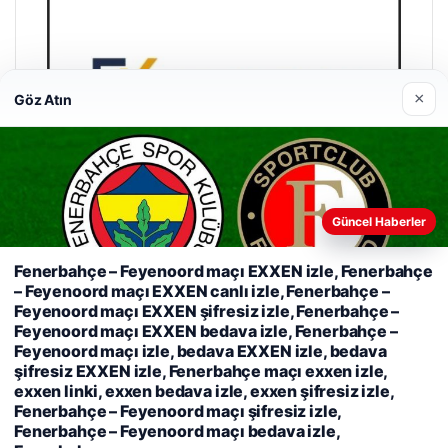
×
Göz Atın
Güncel Haberler
Fenerbahçe – Feyenoord maçı EXXEN izle, Fenerbahçe
– Feyenoord maçı EXXEN canlı izle, Fenerbahçe –
Enes Kaplan Avukatlık Bürosu
Feyenoord maçı EXXEN şifresiz izle, Fenerbahçe –
04/28/2026
Feyenoord maçı EXXEN bedava izle, Fenerbahçe –
Feyenoord maçı izle, bedava EXXEN izle, bedava
şifresiz EXXEN izle, Fenerbahçe maçı exxen izle,
exxen linki, exxen bedava izle, exxen şifresiz izle,
Web sitemizi nasıl kullandığınızı daha iyi anlayabilmek,
Fenerbahçe – Feyenoord maçı şifresiz izle,
deneyiminizi kişiselleştirmek ve geliştirmek amacıyla çerezler
Fenerbahçe – Feyenoord maçı bedava izle,
kullanıyoruz.
Çerez Politikamız