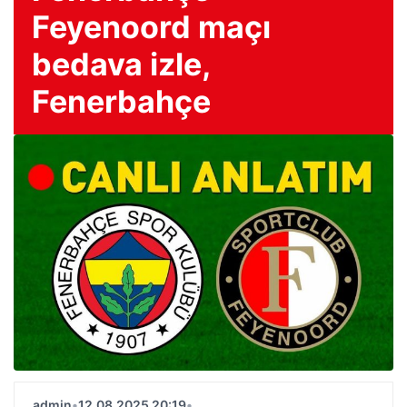
Feyenoord maçı
bedava izle,
Fenerbahçe
admin
•
12.08.2025 20:19
•