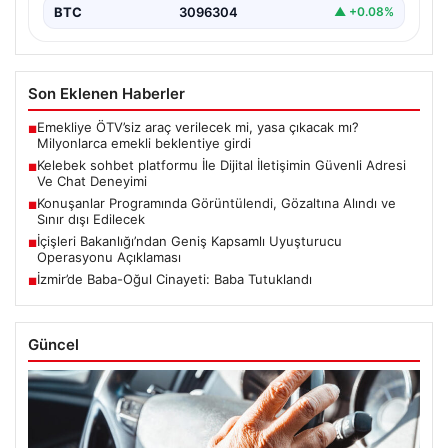
BTC
3096304
▲ +0.08%
Son Eklenen Haberler
Emekliye ÖTV’siz araç verilecek mi, yasa çıkacak mı?
■
Milyonlarca emekli beklentiye girdi
Kelebek sohbet platformu İle Dijital İletişimin Güvenli Adresi
■
Ve Chat Deneyimi
Konuşanlar Programında Görüntülendi, Gözaltına Alındı ve
■
Sınır dışı Edilecek
İçişleri Bakanlığı’ndan Geniş Kapsamlı Uyuşturucu
■
Operasyonu Açıklaması
İzmir’de Baba-Oğul Cinayeti: Baba Tutuklandı
■
Güncel