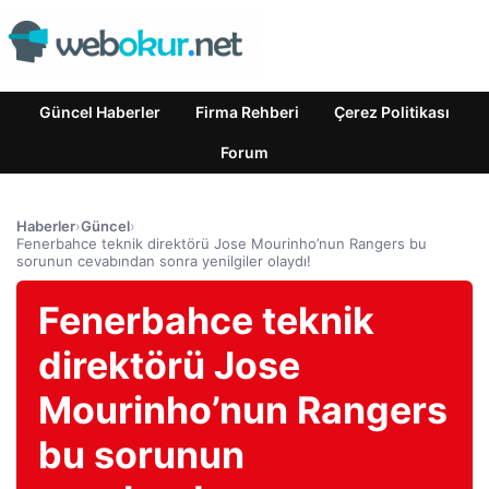
Güncel Haberler
Firma Rehberi
Çerez Politikası
Forum
Haberler
›
Güncel
›
Fenerbahce teknik direktörü Jose Mourinho’nun Rangers bu
sorunun cevabından sonra yenilgiler olaydı!
Fenerbahce teknik
direktörü Jose
Mourinho’nun Rangers
bu sorunun