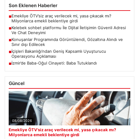
Son Eklenen Haberler
Emekliye ÖTV’siz araç verilecek mi, yasa çıkacak mı?
■
Milyonlarca emekli beklentiye girdi
Kelebek sohbet platformu İle Dijital İletişimin Güvenli Adresi
■
Ve Chat Deneyimi
Konuşanlar Programında Görüntülendi, Gözaltına Alındı ve
■
Sınır dışı Edilecek
İçişleri Bakanlığı’ndan Geniş Kapsamlı Uyuşturucu
■
Operasyonu Açıklaması
İzmir’de Baba-Oğul Cinayeti: Baba Tutuklandı
■
Güncel
08/08/2026
Emekliye ÖTV’siz araç verilecek mi, yasa çıkacak mı?
Milyonlarca emekli beklentiye girdi