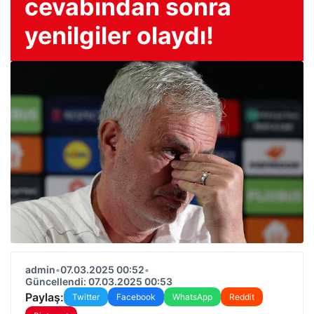
cevabından sonra
yenilgiler olaydı!
admin
•
07.03.2025 00:52
•
Güncellendi: 07.03.2025 00:53
Paylaş:
Twitter
Facebook
WhatsApp
Reddit