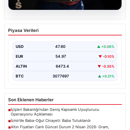
05.08.2026
İzmir’de Baba-Oğul Cinayeti: Baba
Piyasa Verileri
Tutuklandı
İzmir'in Bayraklı ilçesinde meydana gelen trajik olayda,
67 yaşındaki Selçuk A., oğluna karşı çıkan…
USD
47.60
▲ +0.06%
EUR
54.97
▼ -0.10%
ALTIN
6473.4
▼ -0.35%
BTC
3077697
▲ +0.21%
Son Eklenen Haberler
İçişleri Bakanlığı’ndan Geniş Kapsamlı Uyuşturucu
■
Operasyonu Açıklaması
İzmir’de Baba-Oğul Cinayeti: Baba Tutuklandı
■
Altın Fiyatları Canlı Güncel Durum 2 Nisan 2026: Gram,
■