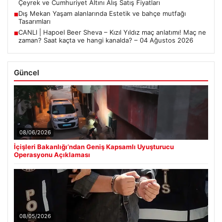
Çeyrek ve Cumhuriyet Altını Alış Satış Fiyatları
Dış Mekan Yaşam alanlarında Estetik ve bahçe mutfağı
■
Tasarımları
CANLI | Hapoel Beer Sheva – Kızıl Yıldız maç anlatımı! Maç ne
■
zaman? Saat kaçta ve hangi kanalda? – 04 Ağustos 2026
Güncel
08/06/2026
İçişleri Bakanlığı’ndan Geniş Kapsamlı Uyuşturucu
Operasyonu Açıklaması
08/05/2026