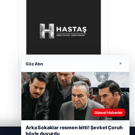
×
Göz Atın
Hastaş Beton
05/26/2026
Güncel Haberler
Arka Sokaklar resmen bitti! Şevket Çoruh
böyle duyurdu