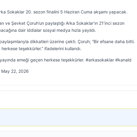
 Arka Sokaklar 20. sezon finalini 5 Haziran Cuma akşamı yapacak.
an ve Şevket Çoruh’un paylaştığı Arka Sokaklar’ın 21’inci sezon
pacağına dair iddialar sosyal medya hızla yayıldı.
ylaşımlarıyla dikkatleri üzerine çekti. Çoruh; “Bir efsane daha bitti.
rkese teşekkürler.” ifadelerini kullandı.
e yayında emeği geçen herkese teşekkürler. #arkasokaklar #kanald
 May 22, 2026