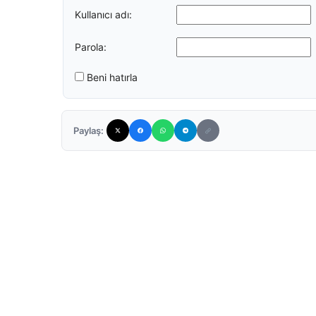
Kullanıcı adı:
Parola:
Beni hatırla
Paylaş: