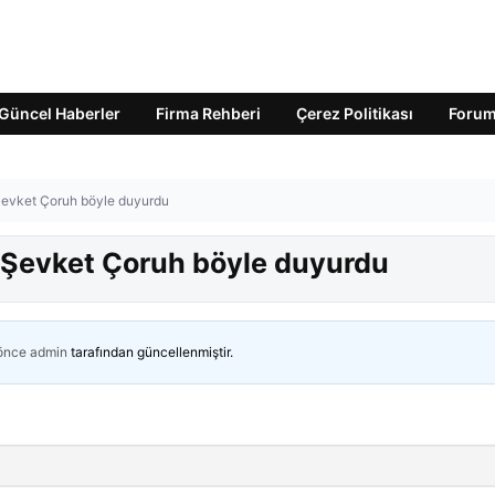
Güncel Haberler
Firma Rehberi
Çerez Politikası
Foru
 Şevket Çoruh böyle duyurdu
! Şevket Çoruh böyle duyurdu
 önce
admin
tarafından güncellenmiştir.