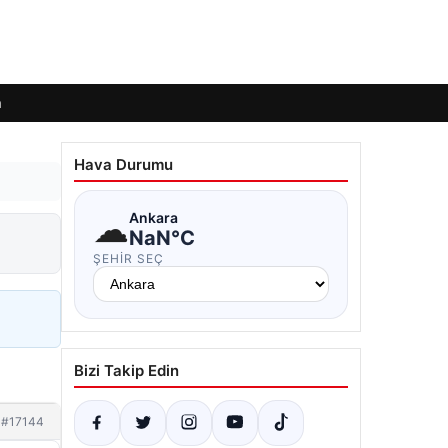
m
Hava Durumu
☁
Ankara
NaN°C
ŞEHIR SEÇ
Bizi Takip Edin
#17144