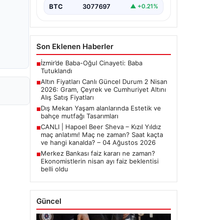
yakından…
BTC
3077697
▲ +0.21%
Son Eklenen Haberler
İzmir’de Baba-Oğul Cinayeti: Baba
■
Tutuklandı
Altın Fiyatları Canlı Güncel Durum 2 Nisan
■
2026: Gram, Çeyrek ve Cumhuriyet Altını
Alış Satış Fiyatları
Dış Mekan Yaşam alanlarında Estetik ve
■
bahçe mutfağı Tasarımları
CANLI | Hapoel Beer Sheva – Kızıl Yıldız
■
maç anlatımı! Maç ne zaman? Saat kaçta
ve hangi kanalda? – 04 Ağustos 2026
Merkez Bankası faiz kararı ne zaman?
■
Ekonomistlerin nisan ayı faiz beklentisi
belli oldu
Güncel