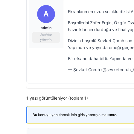
Ekranların en uzun soluklu dizisi
A
Başrollerini Zafer Ergin, Özgür Oz
admin
hazırlıklarının durduğu ve final ya
Anahtar
yönetici
Dizinin başrolü Şevket Çoruh son pa
Yapımda ve yayında emeği geçen he
Bir efsane daha bitti. Yapımda v
— Şevket Çoruh (@sevketcoruh_)
1 yazı görüntüleniyor (toplam 1)
Bu konuyu yanıtlamak için giriş yapmış olmalısınız.