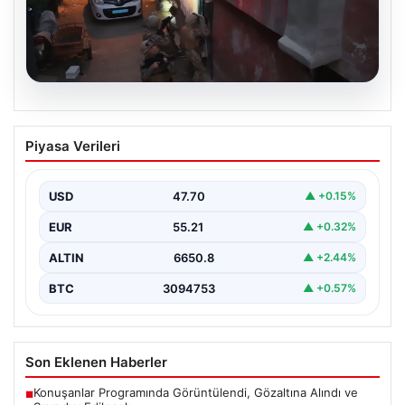
06.08.2026
İçişleri Bakanlığı’ndan Geniş Kapsamlı
Piyasa Verileri
Uyuşturucu Operasyonu Açıklaması
Son zamanlarda ülke genelinde gerçekleştirilen
kapsamlı uyuşturucu ile mücadele çalışmaları
USD
47.70
▲ +0.15%
kapsamında, İçişleri Bakanlığı önemli…
EUR
55.21
▲ +0.32%
ALTIN
6650.8
▲ +2.44%
BTC
3094753
▲ +0.57%
Son Eklenen Haberler
Konuşanlar Programında Görüntülendi, Gözaltına Alındı ve
■