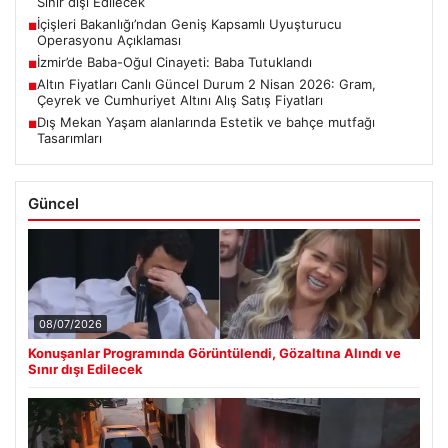
Sınır dışı Edilecek
İçişleri Bakanlığı’ndan Geniş Kapsamlı Uyuşturucu
■
Operasyonu Açıklaması
İzmir’de Baba-Oğul Cinayeti: Baba Tutuklandı
■
Altın Fiyatları Canlı Güncel Durum 2 Nisan 2026: Gram,
■
Çeyrek ve Cumhuriyet Altını Alış Satış Fiyatları
Dış Mekan Yaşam alanlarında Estetik ve bahçe mutfağı
■
Tasarımları
Güncel
08/07/2026
Konuşanlar Programında Görüntülendi, Gözaltına Alındı ve
Sınır dışı Edilecek