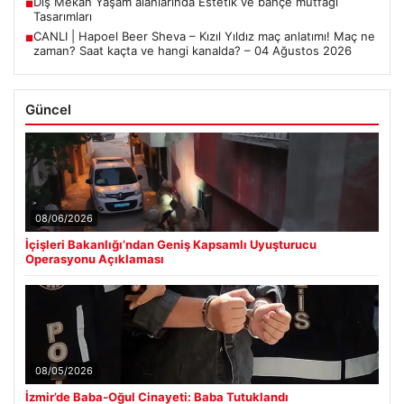
Dış Mekan Yaşam alanlarında Estetik ve bahçe mutfağı
■
Tasarımları
CANLI | Hapoel Beer Sheva – Kızıl Yıldız maç anlatımı! Maç ne
■
zaman? Saat kaçta ve hangi kanalda? – 04 Ağustos 2026
Güncel
08/06/2026
İçişleri Bakanlığı’ndan Geniş Kapsamlı Uyuşturucu
Operasyonu Açıklaması
08/05/2026
İzmir’de Baba-Oğul Cinayeti: Baba Tutuklandı