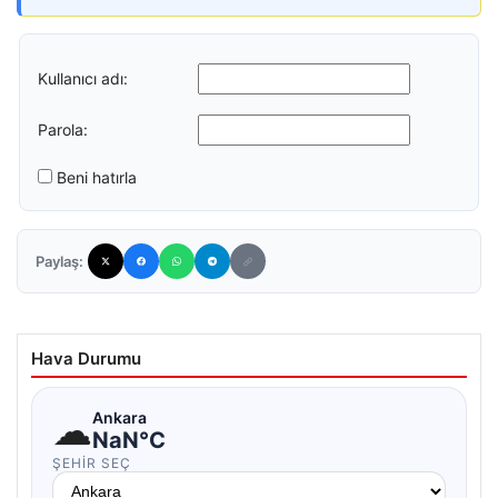
Kullanıcı adı:
Parola:
Beni hatırla
Paylaş:
Hava Durumu
☁
Ankara
NaN°C
ŞEHIR SEÇ