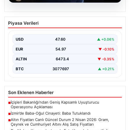
05.08.2026
İzmir’de Baba-Oğul Cinayeti: Baba
Piyasa Verileri
Tutuklandı
İzmir'in Bayraklı ilçesinde meydana gelen trajik olayda,
67 yaşındaki Selçuk A., oğluna karşı çıkan…
USD
47.60
▲ +0.06%
EUR
54.97
▼ -0.10%
ALTIN
6473.4
▼ -0.35%
BTC
3077697
▲ +0.21%
Son Eklenen Haberler
İçişleri Bakanlığı’ndan Geniş Kapsamlı Uyuşturucu
■
Operasyonu Açıklaması
İzmir’de Baba-Oğul Cinayeti: Baba Tutuklandı
■
Altın Fiyatları Canlı Güncel Durum 2 Nisan 2026: Gram,
■
Çeyrek ve Cumhuriyet Altını Alış Satış Fiyatları