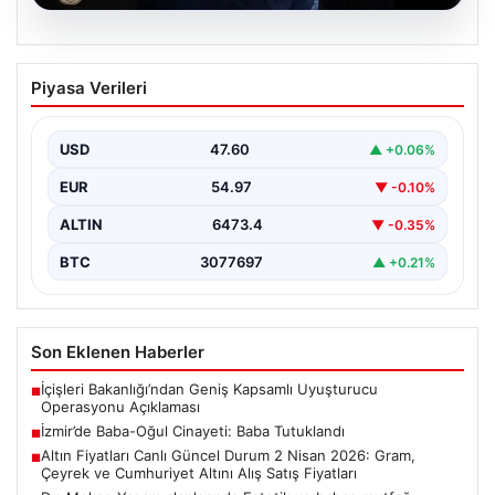
05.08.2026
İzmir’de Baba-Oğul Cinayeti: Baba
Piyasa Verileri
Tutuklandı
İzmir'in Bayraklı ilçesinde meydana gelen trajik olayda,
67 yaşındaki Selçuk A., oğluna karşı çıkan…
USD
47.60
▲ +0.06%
EUR
54.97
▼ -0.10%
ALTIN
6473.4
▼ -0.35%
BTC
3077697
▲ +0.21%
Son Eklenen Haberler
İçişleri Bakanlığı’ndan Geniş Kapsamlı Uyuşturucu
■
Operasyonu Açıklaması
İzmir’de Baba-Oğul Cinayeti: Baba Tutuklandı
■
Altın Fiyatları Canlı Güncel Durum 2 Nisan 2026: Gram,
■
Çeyrek ve Cumhuriyet Altını Alış Satış Fiyatları