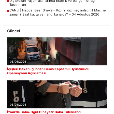
Dış Mekan Yaşam alanlarında Estetik ve bahçe mutfağı
■
Tasarımları
CANLI | Hapoel Beer Sheva – Kızıl Yıldız maç anlatımı! Maç ne
■
zaman? Saat kaçta ve hangi kanalda? – 04 Ağustos 2026
Güncel
08/06/2026
İçişleri Bakanlığı’ndan Geniş Kapsamlı Uyuşturucu
Operasyonu Açıklaması
08/05/2026
İzmir’de Baba-Oğul Cinayeti: Baba Tutuklandı