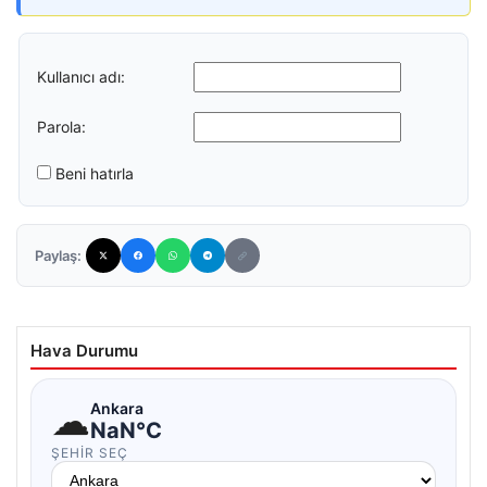
Kullanıcı adı:
Parola:
Beni hatırla
Paylaş:
Hava Durumu
☁
Ankara
NaN°C
ŞEHIR SEÇ