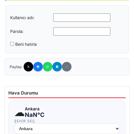
Kullanıcı adı:
Parola:
Beni hatırla
Paylaş:
Hava Durumu
☁
Ankara
NaN°C
ŞEHIR SEÇ