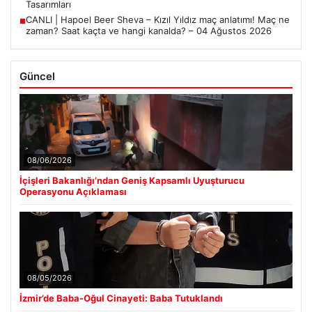
Tasarımları
CANLI | Hapoel Beer Sheva – Kızıl Yıldız maç anlatımı! Maç ne
■
zaman? Saat kaçta ve hangi kanalda? – 04 Ağustos 2026
Güncel
08/06/2026
İçişleri Bakanlığı’ndan Geniş Kapsamlı Uyuşturucu
Operasyonu Açıklaması
08/05/2026
İzmir’de Baba-Oğul Cinayeti: Baba Tutuklandı