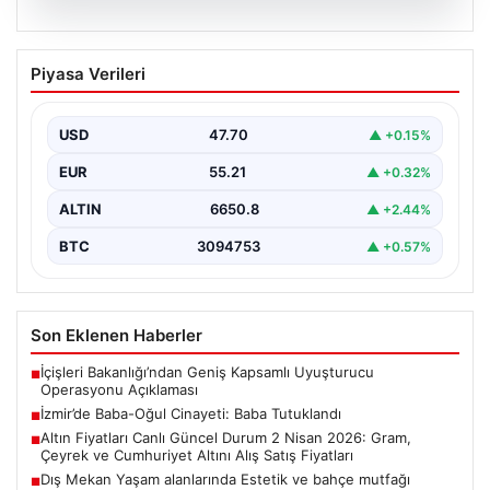
05.08.2026
İzmir’de Baba-Oğul Cinayeti: Baba
Piyasa Verileri
Tutuklandı
İzmir'in Bayraklı ilçesinde meydana gelen trajik olayda,
67 yaşındaki Selçuk A., oğluna karşı çıkan…
USD
47.70
▲ +0.15%
EUR
55.21
▲ +0.32%
ALTIN
6650.8
▲ +2.44%
BTC
3094753
▲ +0.57%
Son Eklenen Haberler
İçişleri Bakanlığı’ndan Geniş Kapsamlı Uyuşturucu
■
Operasyonu Açıklaması
İzmir’de Baba-Oğul Cinayeti: Baba Tutuklandı
■
Altın Fiyatları Canlı Güncel Durum 2 Nisan 2026: Gram,
■
Çeyrek ve Cumhuriyet Altını Alış Satış Fiyatları
Dış Mekan Yaşam alanlarında Estetik ve bahçe mutfağı
■