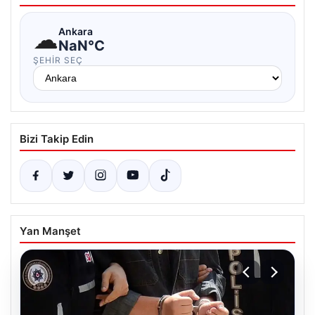
☁
Ankara
NaN°C
ŞEHIR SEÇ
Bizi Takip Edin
Yan Manşet