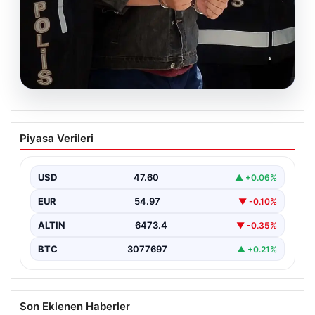
05.08.2026
İzmir’de Baba-Oğul Cinayeti: Baba
Piyasa Verileri
Tutuklandı
İzmir'in Bayraklı ilçesinde meydana gelen trajik olayda,
67 yaşındaki Selçuk A., oğluna karşı çıkan…
USD
47.60
▲ +0.06%
EUR
54.97
▼ -0.10%
ALTIN
6473.4
▼ -0.35%
BTC
3077697
▲ +0.21%
Son Eklenen Haberler