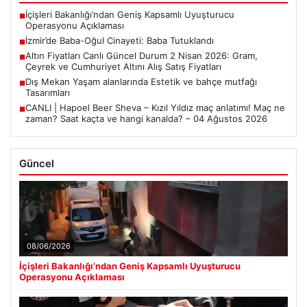
İçişleri Bakanlığı’ndan Geniş Kapsamlı Uyuşturucu
■
Operasyonu Açıklaması
İzmir’de Baba-Oğul Cinayeti: Baba Tutuklandı
■
Altın Fiyatları Canlı Güncel Durum 2 Nisan 2026: Gram,
■
Çeyrek ve Cumhuriyet Altını Alış Satış Fiyatları
Dış Mekan Yaşam alanlarında Estetik ve bahçe mutfağı
■
Tasarımları
CANLI | Hapoel Beer Sheva – Kızıl Yıldız maç anlatımı! Maç ne
■
zaman? Saat kaçta ve hangi kanalda? – 04 Ağustos 2026
Güncel
08/06/2026
İçişleri Bakanlığı’ndan Geniş Kapsamlı Uyuşturucu
Operasyonu Açıklaması