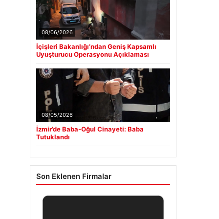
08/06/2026
İçişleri Bakanlığı’ndan Geniş Kapsamlı
Uyuşturucu Operasyonu Açıklaması
08/05/2026
İzmir’de Baba-Oğul Cinayeti: Baba
Tutuklandı
Son Eklenen Firmalar