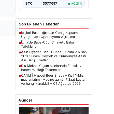
BTC
3077697
▲ +0.21%
Son Eklenen Haberler
İçişleri Bakanlığı’ndan Geniş Kapsamlı
■
Uyuşturucu Operasyonu Açıklaması
İzmir’de Baba-Oğul Cinayeti: Baba
■
Tutuklandı
Altın Fiyatları Canlı Güncel Durum 2 Nisan
■
2026: Gram, Çeyrek ve Cumhuriyet Altını
Alış Satış Fiyatları
Dış Mekan Yaşam alanlarında Estetik ve
■
bahçe mutfağı Tasarımları
CANLI | Hapoel Beer Sheva – Kızıl Yıldız
■
maç anlatımı! Maç ne zaman? Saat kaçta
ve hangi kanalda? – 04 Ağustos 2026
Güncel