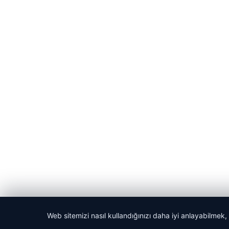
© 2026 Web Okur – Güncel Haberler
Web sitemizi nasıl kullandığınızı daha iyi anlayabilmek,