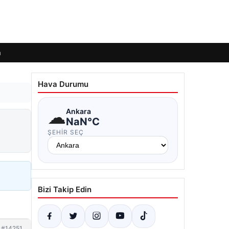
m
Hava Durumu
☁
Ankara
NaN°C
ŞEHIR SEÇ
Bizi Takip Edin
#14251