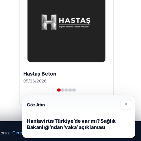
Hastaş Beton
05/26/2026
×
Göz Atın
Hantavirüs Türkiye’de var mı? Sağlık
Bakanlığı’ndan ‘vaka’ açıklaması
ıyoruz.
Çerez Politikamız
Reddet
Kabul Et