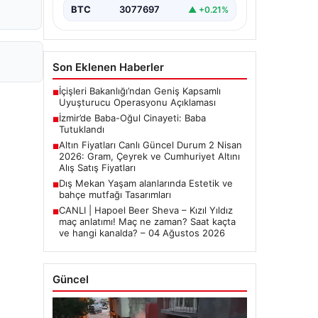
BTC
3077697
▲ +0.21%
Son Eklenen Haberler
İçişleri Bakanlığı’ndan Geniş Kapsamlı
■
Uyuşturucu Operasyonu Açıklaması
İzmir’de Baba-Oğul Cinayeti: Baba
■
Tutuklandı
Altın Fiyatları Canlı Güncel Durum 2 Nisan
■
2026: Gram, Çeyrek ve Cumhuriyet Altını
Alış Satış Fiyatları
Dış Mekan Yaşam alanlarında Estetik ve
■
bahçe mutfağı Tasarımları
CANLI | Hapoel Beer Sheva – Kızıl Yıldız
■
maç anlatımı! Maç ne zaman? Saat kaçta
ve hangi kanalda? – 04 Ağustos 2026
Güncel