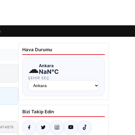
m
Hava Durumu
☁
Ankara
NaN°C
ŞEHIR SEÇ
Bizi Takip Edin
#14879