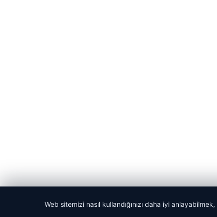
© 2026 Web Okur – Güncel Haberler
Web sitemizi nasıl kullandığınızı daha iyi anlayabilmek,