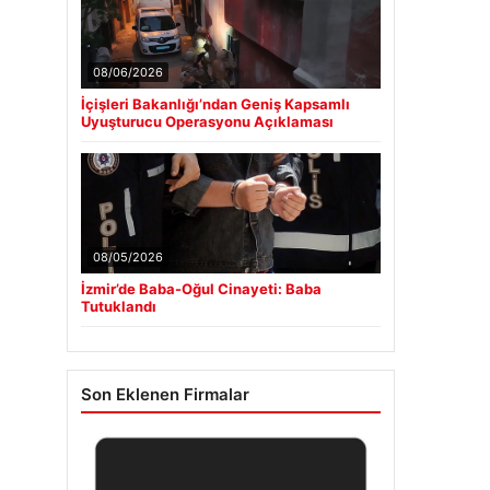
08/06/2026
İçişleri Bakanlığı’ndan Geniş Kapsamlı
Uyuşturucu Operasyonu Açıklaması
08/05/2026
İzmir’de Baba-Oğul Cinayeti: Baba
Tutuklandı
Son Eklenen Firmalar