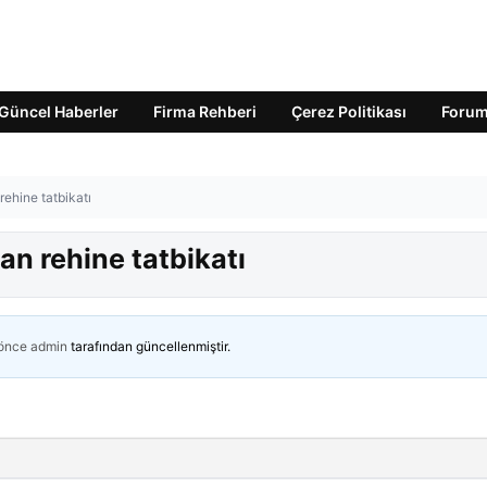
Güncel Haberler
Firma Rehberi
Çerez Politikası
Foru
ehine tatbikatı
n rehine tatbikatı
 önce
admin
tarafından güncellenmiştir.