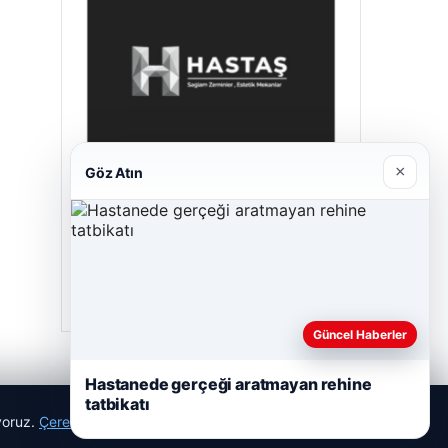
×
Göz Atın
Hastaş Beton
05/26/2026
Güncel Haberler
Hastanede gerçeği aratmayan rehine
tatbikatı
ıyoruz.
Çerez Politikamız
Reddet
Kabul Et