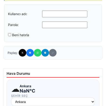
Kullanıcı adı:
Parola:
Beni hatırla
Paylaş:
Hava Durumu
☁
Ankara
NaN°C
ŞEHIR SEÇ