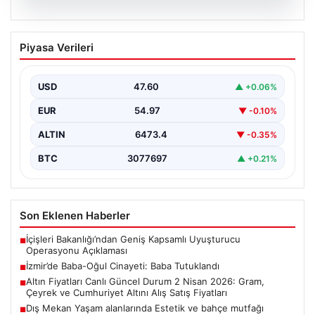
05.08.2026
İzmir’de Baba-Oğul Cinayeti: Baba
Piyasa Verileri
Tutuklandı
İzmir'in Bayraklı ilçesinde meydana gelen trajik olayda,
67 yaşındaki Selçuk A., oğluna karşı çıkan…
USD
47.60
▲ +0.06%
EUR
54.97
▼ -0.10%
ALTIN
6473.4
▼ -0.35%
BTC
3077697
▲ +0.21%
Son Eklenen Haberler
İçişleri Bakanlığı’ndan Geniş Kapsamlı Uyuşturucu
■
Operasyonu Açıklaması
İzmir’de Baba-Oğul Cinayeti: Baba Tutuklandı
■
Altın Fiyatları Canlı Güncel Durum 2 Nisan 2026: Gram,
■
Çeyrek ve Cumhuriyet Altını Alış Satış Fiyatları
Dış Mekan Yaşam alanlarında Estetik ve bahçe mutfağı
■