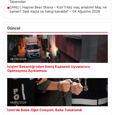
Tasarımları
CANLI | Hapoel Beer Sheva – Kızıl Yıldız maç anlatımı! Maç ne
■
zaman? Saat kaçta ve hangi kanalda? – 04 Ağustos 2026
Güncel
08/06/2026
İçişleri Bakanlığı’ndan Geniş Kapsamlı Uyuşturucu
Operasyonu Açıklaması
08/05/2026
İzmir’de Baba-Oğul Cinayeti: Baba Tutuklandı