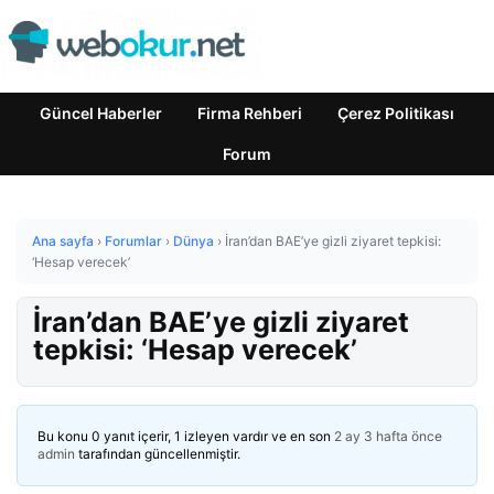
Güncel Haberler
Firma Rehberi
Çerez Politikası
Forum
Ana sayfa
›
Forumlar
›
Dünya
›
İran’dan BAE’ye gizli ziyaret tepkisi:
‘Hesap verecek’
İran’dan BAE’ye gizli ziyaret
tepkisi: ‘Hesap verecek’
Bu konu 0 yanıt içerir, 1 izleyen vardır ve en son
2 ay 3 hafta önce
admin
tarafından güncellenmiştir.