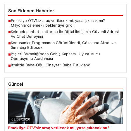
Son Eklenen Haberler
Emekliye ÖTV’siz araç verilecek mi, yasa çıkacak mı?
■
Milyonlarca emekli beklentiye girdi
Kelebek sohbet platformu İle Dijital İletişimin Güvenli Adresi
■
Ve Chat Deneyimi
Konuşanlar Programında Görüntülendi, Gözaltına Alındı ve
■
Sınır dışı Edilecek
İçişleri Bakanlığı’ndan Geniş Kapsamlı Uyuşturucu
■
Operasyonu Açıklaması
İzmir’de Baba-Oğul Cinayeti: Baba Tutuklandı
■
Güncel
08/08/2026
Emekliye ÖTV’siz araç verilecek mi, yasa çıkacak mı?