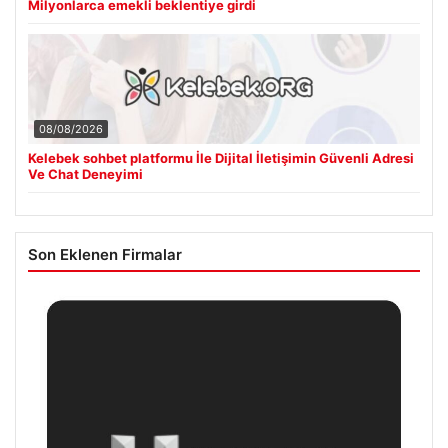
Milyonlarca emekli beklentiye girdi
08/08/2026
Kelebek sohbet platformu İle Dijital İletişimin Güvenli Adresi
Ve Chat Deneyimi
Son Eklenen Firmalar