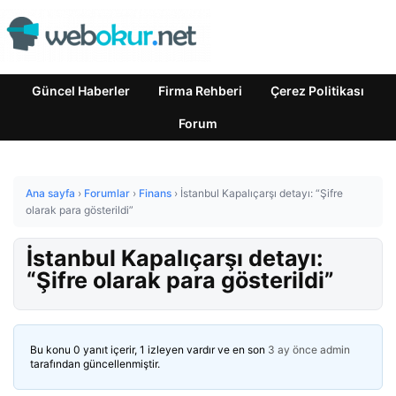
Güncel Haberler
Firma Rehberi
Çerez Politikası
Forum
Ana sayfa
›
Forumlar
›
Finans
›
İstanbul Kapalıçarşı detayı: “Şifre
olarak para gösterildi”
İstanbul Kapalıçarşı detayı:
“Şifre olarak para gösterildi”
Bu konu 0 yanıt içerir, 1 izleyen vardır ve en son
3 ay önce
admin
tarafından güncellenmiştir.