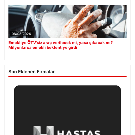
08/08/2026
Emekliye ÖTV’siz araç verilecek mi, yasa çıkacak mı?
Milyonlarca emekli beklentiye girdi
Son Eklenen Firmalar