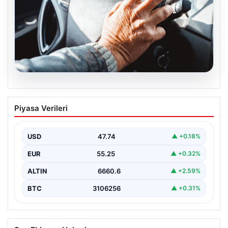
08.08.2026
Emekliye ÖTV’siz araç verilecek mi,
Piyasa Verileri
yasa çıkacak mı? Milyonlarca emekli
beklentiye girdi
USD
47.74
▲ +0.18%
EUR
55.25
▲ +0.32%
ALTIN
6660.6
▲ +2.59%
BTC
3106256
▲ +0.31%