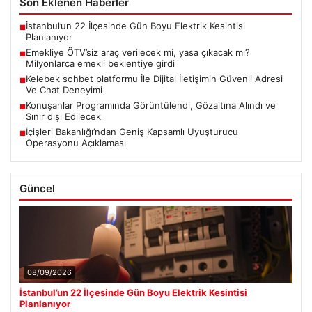
Son Eklenen Haberler
İstanbul’un 22 İlçesinde Gün Boyu Elektrik Kesintisi
■
Planlanıyor
Emekliye ÖTV’siz araç verilecek mi, yasa çıkacak mı?
■
Milyonlarca emekli beklentiye girdi
Kelebek sohbet platformu İle Dijital İletişimin Güvenli Adresi
■
Ve Chat Deneyimi
Konuşanlar Programında Görüntülendi, Gözaltına Alındı ve
■
Sınır dışı Edilecek
İçişleri Bakanlığı’ndan Geniş Kapsamlı Uyuşturucu
■
Operasyonu Açıklaması
Güncel
08/09/2026
İstanbul’un 22 İlçesinde Gün Boyu Elektrik Kesintisi
Planlanıyor