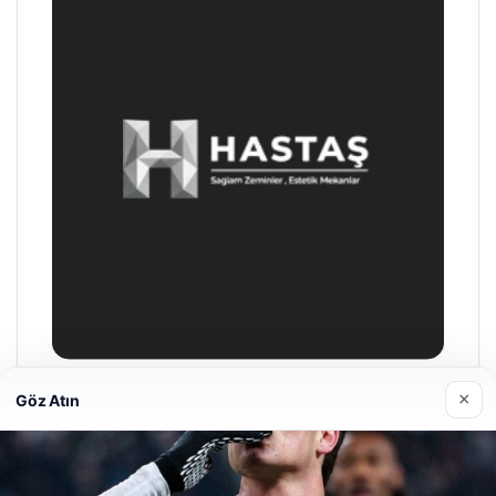
×
Göz Atın
Hastaş Beton
05/26/2026