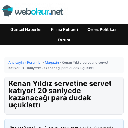
Güncel Haberler
Firma Rehberi
Çerez Politikası
Forum
Ana sayfa
›
Forumlar
›
Magazin
›
Kenan Yıldız servetine servet
katıyor! 20 saniyede kazanacağı para dudak uçuklattı
Kenan Yıldız servetine servet
katıyor! 20 saniyede
kazanacağı para dudak
uçuklattı
Bu konu 0 yanıt içerir, 1 izleyen vardır ve en son
2 ay önce
admin