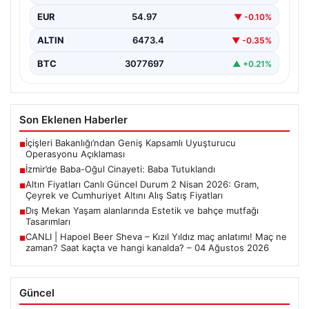
EUR
54.97
▼ -0.10%
ALTIN
6473.4
▼ -0.35%
BTC
3077697
▲ +0.21%
Son Eklenen Haberler
İçişleri Bakanlığı’ndan Geniş Kapsamlı Uyuşturucu
■
Operasyonu Açıklaması
İzmir’de Baba-Oğul Cinayeti: Baba Tutuklandı
■
Altın Fiyatları Canlı Güncel Durum 2 Nisan 2026: Gram,
■
Çeyrek ve Cumhuriyet Altını Alış Satış Fiyatları
Dış Mekan Yaşam alanlarında Estetik ve bahçe mutfağı
■
Tasarımları
CANLI | Hapoel Beer Sheva – Kızıl Yıldız maç anlatımı! Maç ne
■
zaman? Saat kaçta ve hangi kanalda? – 04 Ağustos 2026
Güncel