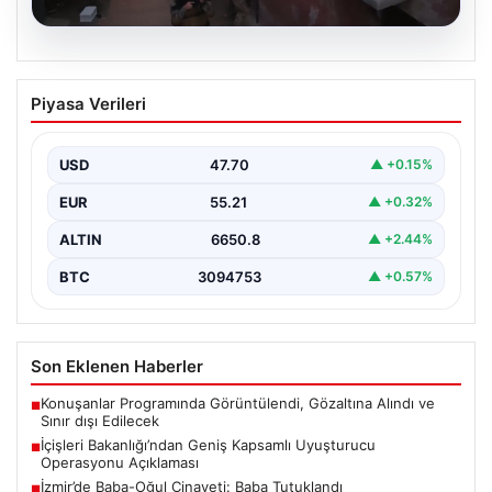
06.08.2026
İçişleri Bakanlığı’ndan Geniş Kapsamlı
Piyasa Verileri
Uyuşturucu Operasyonu Açıklaması
Son zamanlarda ülke genelinde gerçekleştirilen
kapsamlı uyuşturucu ile mücadele çalışmaları
USD
47.70
▲ +0.15%
kapsamında, İçişleri Bakanlığı önemli…
EUR
55.21
▲ +0.32%
ALTIN
6650.8
▲ +2.44%
BTC
3094753
▲ +0.57%
Son Eklenen Haberler
Konuşanlar Programında Görüntülendi, Gözaltına Alındı ve
■
Sınır dışı Edilecek
İçişleri Bakanlığı’ndan Geniş Kapsamlı Uyuşturucu
■
Operasyonu Açıklaması
İzmir’de Baba-Oğul Cinayeti: Baba Tutuklandı
■