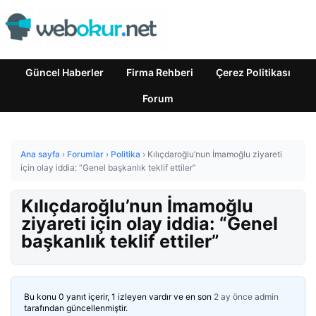
Güncel Haberler
Firma Rehberi
Çerez Politikası
Forum
Ana sayfa
›
Forumlar
›
Politika
›
Kılıçdaroğlu’nun İmamoğlu ziyareti
için olay iddia: “Genel başkanlık teklif ettiler”
Kılıçdaroğlu’nun İmamoğlu
ziyareti için olay iddia: “Genel
başkanlık teklif ettiler”
Bu konu 0 yanıt içerir, 1 izleyen vardır ve en son
2 ay önce
admin
tarafından güncellenmiştir.