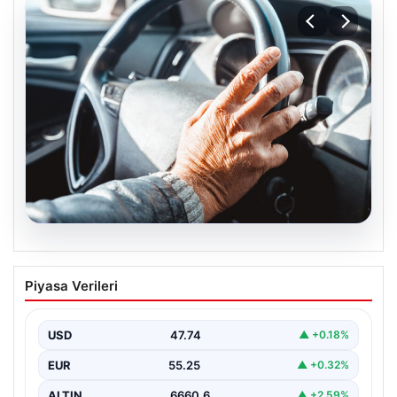
08.08.2026
Emekliye ÖTV’siz araç verilecek mi,
Piyasa Verileri
yasa çıkacak mı? Milyonlarca emekli
beklentiye girdi
USD
47.74
▲ +0.18%
EUR
55.25
▲ +0.32%
ALTIN
6660.6
▲ +2.59%