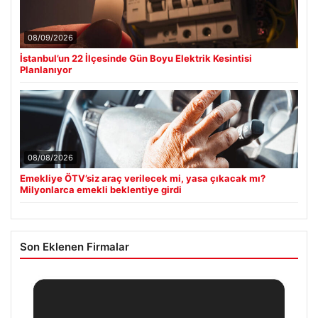
08/09/2026
İstanbul’un 22 İlçesinde Gün Boyu Elektrik Kesintisi
Planlanıyor
08/08/2026
Emekliye ÖTV’siz araç verilecek mi, yasa çıkacak mı?
Milyonlarca emekli beklentiye girdi
Son Eklenen Firmalar