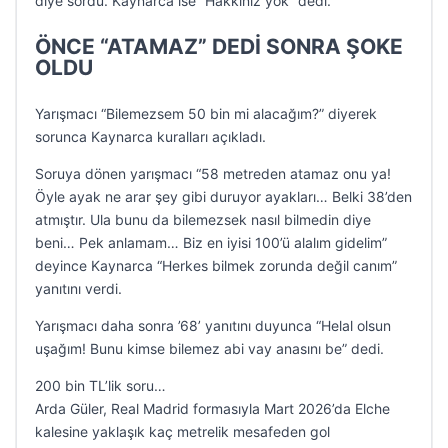
diye sordu. Kaynarca ise “Hakkınız yok” dedi.
ÖNCE “ATAMAZ” DEDİ SONRA ŞOKE
OLDU
Yarışmacı “Bilemezsem 50 bin mi alacağım?” diyerek
sorunca Kaynarca kuralları açıkladı.
Soruya dönen yarışmacı “58 metreden atamaz onu ya!
Öyle ayak ne arar şey gibi duruyor ayakları… Belki 38’den
atmıştır. Ula bunu da bilemezsek nasıl bilmedin diye
beni… Pek anlamam… Biz en iyisi 100’ü alalım gidelim”
deyince Kaynarca “Herkes bilmek zorunda değil canım”
yanıtını verdi.
Yarışmacı daha sonra ’68’ yanıtını duyunca “Helal olsun
uşağım! Bunu kimse bilemez abi vay anasını be” dedi.
200 bin TL’lik soru…
Arda Güler, Real Madrid formasıyla Mart 2026’da Elche
kalesine yaklaşık kaç metrelik mesafeden gol