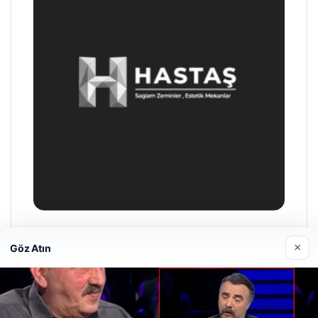
Enes Kaplan Avukatlık Bürosu
×
Göz Atın
04/28/2026