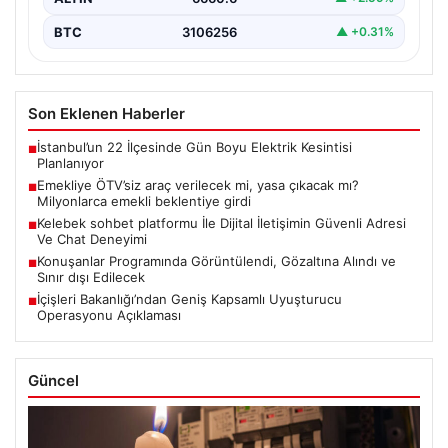
BTC
3106256
▲ +0.31%
Son Eklenen Haberler
İstanbul’un 22 İlçesinde Gün Boyu Elektrik Kesintisi
■
Planlanıyor
Emekliye ÖTV’siz araç verilecek mi, yasa çıkacak mı?
■
Milyonlarca emekli beklentiye girdi
Kelebek sohbet platformu İle Dijital İletişimin Güvenli Adresi
■
Ve Chat Deneyimi
Konuşanlar Programında Görüntülendi, Gözaltına Alındı ve
■
Sınır dışı Edilecek
İçişleri Bakanlığı’ndan Geniş Kapsamlı Uyuşturucu
■
Operasyonu Açıklaması
Güncel