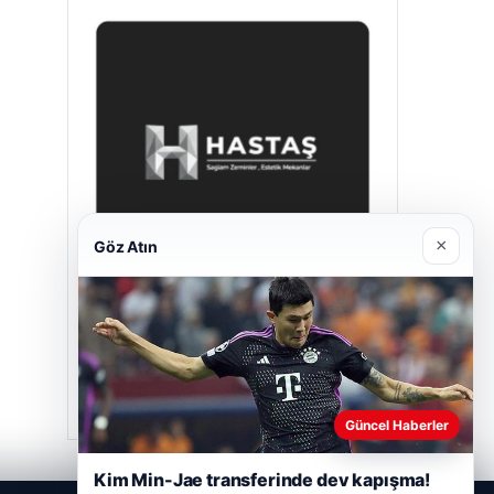
×
Göz Atın
Hastaş Beton
05/26/2026
Güncel Haberler
Kim Min-Jae transferinde dev kapışma!