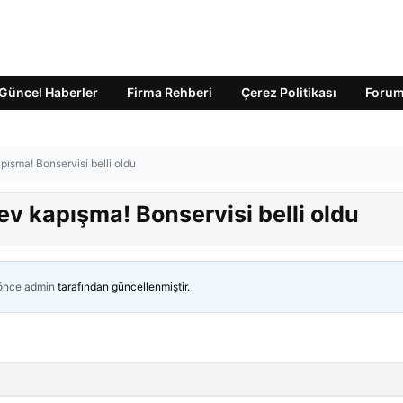
Güncel Haberler
Firma Rehberi
Çerez Politikası
Foru
ışma! Bonservisi belli oldu
v kapışma! Bonservisi belli oldu
 önce
admin
tarafından güncellenmiştir.