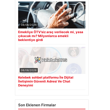
08/08/2026
Emekliye ÖTV’siz araç verilecek mi, yasa
çıkacak mı? Milyonlarca emekli
beklentiye girdi
08/08/2026
Kelebek sohbet platformu İle Dijital
İletişimin Güvenli Adresi Ve Chat
Deneyimi
Son Eklenen Firmalar