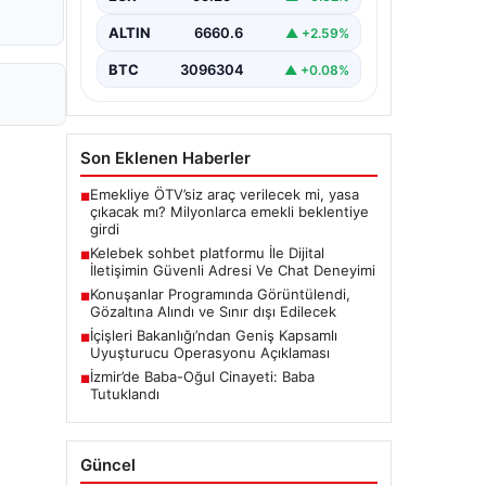
bir biçimde irtibat kurması ciddi bir
değer barındırmaktadır. Halen
ALTIN
6660.6
▲ +2.59%
birçok…
BTC
3096304
▲ +0.08%
Son Eklenen Haberler
Emekliye ÖTV’siz araç verilecek mi, yasa
■
çıkacak mı? Milyonlarca emekli beklentiye
girdi
Kelebek sohbet platformu İle Dijital
■
İletişimin Güvenli Adresi Ve Chat Deneyimi
Konuşanlar Programında Görüntülendi,
■
Gözaltına Alındı ve Sınır dışı Edilecek
İçişleri Bakanlığı’ndan Geniş Kapsamlı
■
Uyuşturucu Operasyonu Açıklaması
İzmir’de Baba-Oğul Cinayeti: Baba
■
Tutuklandı
Güncel