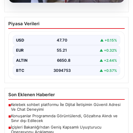
07.08.2026
Konuşanlar Programında Görüntülendi,
Piyasa Verileri
Gözaltına Alındı ve Sınır dışı Edilecek
Ünlü komedi ve sohbet programı 'Konuşanlar' ile
tanınan Hasan Can Kaya'nın sunumuyla ekrana gelen…
USD
47.70
▲ +0.15%
EUR
55.21
▲ +0.32%
ALTIN
6650.8
▲ +2.44%
BTC
3094753
▲ +0.57%
Son Eklenen Haberler
Kelebek sohbet platformu İle Dijital İletişimin Güvenli Adresi
■
Ve Chat Deneyimi
Konuşanlar Programında Görüntülendi, Gözaltına Alındı ve
■
Sınır dışı Edilecek
İçişleri Bakanlığı’ndan Geniş Kapsamlı Uyuşturucu
■
Operasyonu Açıklaması