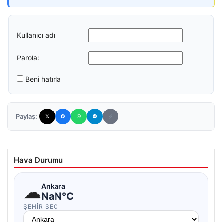
Kullanıcı adı:
Parola:
Beni hatırla
Paylaş:
Hava Durumu
☁
Ankara
NaN°C
ŞEHIR SEÇ