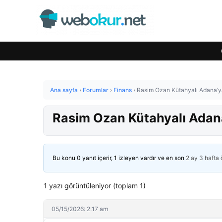
Ana sayfa
›
Forumlar
›
Finans
›
Rasim Ozan Kütahyalı Adana’ya ge
Rasim Ozan Kütahyalı Adana’y
Bu konu 0 yanıt içerir, 1 izleyen vardır ve en son
2 ay 3 hafta
1 yazı görüntüleniyor (toplam 1)
05/15/2026: 2:17 am