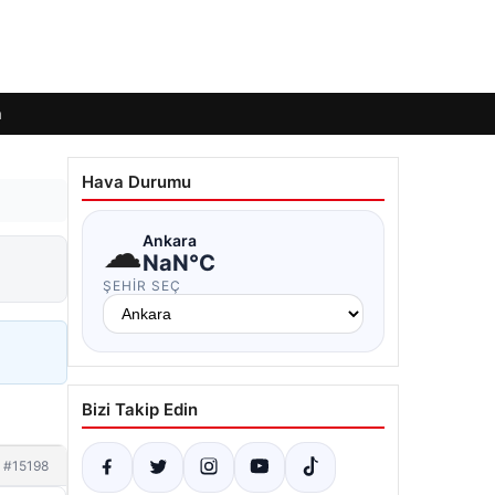
m
Hava Durumu
☁
Ankara
NaN°C
ŞEHIR SEÇ
Bizi Takip Edin
#15198