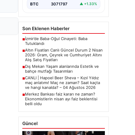
yakından…
BTC
3071797
▲ +1.33%
Son Eklenen Haberler
İzmir’de Baba-Oğul Cinayeti: Baba
■
Tutuklandı
Altın Fiyatları Canlı Güncel Durum 2 Nisan
■
2026: Gram, Çeyrek ve Cumhuriyet Altını
Alış Satış Fiyatları
Dış Mekan Yaşam alanlarında Estetik ve
■
bahçe mutfağı Tasarımları
CANLI | Hapoel Beer Sheva – Kızıl Yıldız
■
maç anlatımı! Maç ne zaman? Saat kaçta
ve hangi kanalda? – 04 Ağustos 2026
Merkez Bankası faiz kararı ne zaman?
■
Ekonomistlerin nisan ayı faiz beklentisi
belli oldu
Güncel