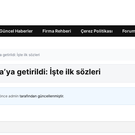
Güncel Haberler
Firma Rehberi
Çerez Politikası
Foru
tirildi: İşte ilk sözleri
a getirildi: İşte ilk sözleri
 önce
admin
tarafından güncellenmiştir.