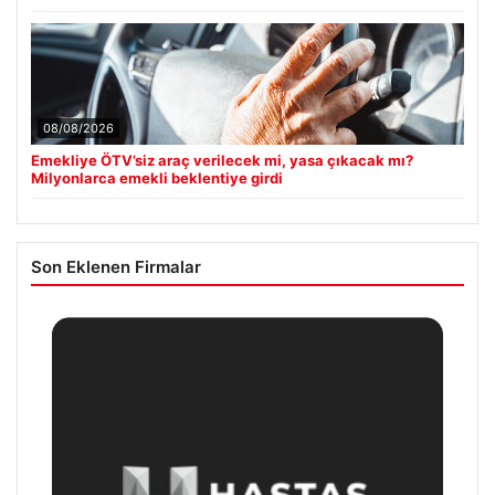
08/08/2026
Emekliye ÖTV’siz araç verilecek mi, yasa çıkacak mı?
Milyonlarca emekli beklentiye girdi
Son Eklenen Firmalar