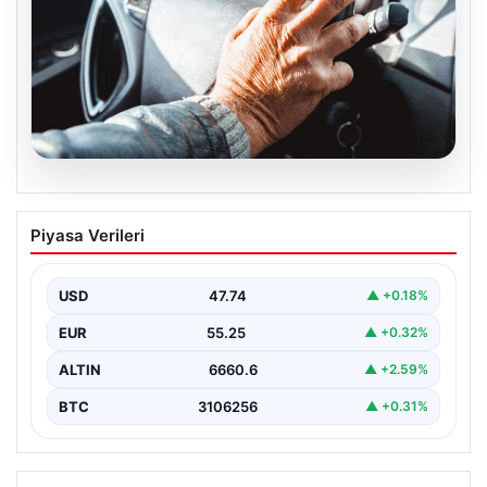
08.08.2026
Emekliye ÖTV’siz araç verilecek mi,
Piyasa Verileri
yasa çıkacak mı? Milyonlarca emekli
beklentiye girdi
USD
47.74
▲ +0.18%
EUR
55.25
▲ +0.32%
ALTIN
6660.6
▲ +2.59%
BTC
3106256
▲ +0.31%