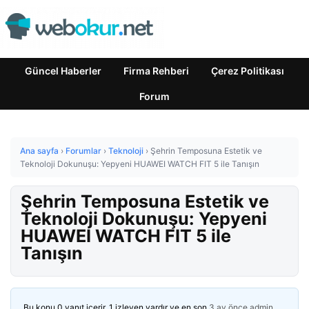
Güncel Haberler
Firma Rehberi
Çerez Politikası
Forum
Ana sayfa
›
Forumlar
›
Teknoloji
›
Şehrin Temposuna Estetik ve
Teknoloji Dokunuşu: Yepyeni HUAWEI WATCH FIT 5 ile Tanışın
Şehrin Temposuna Estetik ve
Teknoloji Dokunuşu: Yepyeni
HUAWEI WATCH FIT 5 ile
Tanışın
Bu konu 0 yanıt içerir, 1 izleyen vardır ve en son
3 ay önce
admin