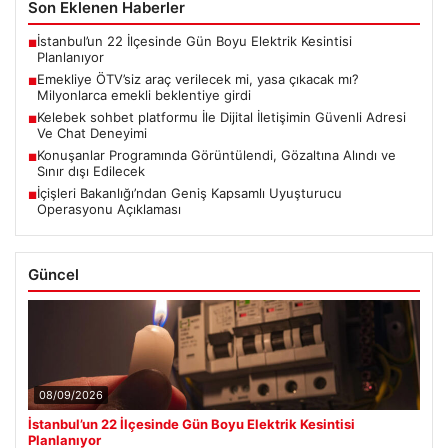
Son Eklenen Haberler
İstanbul’un 22 İlçesinde Gün Boyu Elektrik Kesintisi
■
Planlanıyor
Emekliye ÖTV’siz araç verilecek mi, yasa çıkacak mı?
■
Milyonlarca emekli beklentiye girdi
Kelebek sohbet platformu İle Dijital İletişimin Güvenli Adresi
■
Ve Chat Deneyimi
Konuşanlar Programında Görüntülendi, Gözaltına Alındı ve
■
Sınır dışı Edilecek
İçişleri Bakanlığı’ndan Geniş Kapsamlı Uyuşturucu
■
Operasyonu Açıklaması
Güncel
08/09/2026
İstanbul’un 22 İlçesinde Gün Boyu Elektrik Kesintisi
Planlanıyor