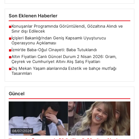
Son Eklenen Haberler
Konuşanlar Programında Görüntülendi, Gözaltına Alındı ve
■
Sınır dışı Edilecek
İçişleri Bakanlığı’ndan Geniş Kapsamlı Uyuşturucu
■
Operasyonu Açıklaması
İzmir’de Baba-Oğul Cinayeti: Baba Tutuklandı
■
Altın Fiyatları Canlı Güncel Durum 2 Nisan 2026: Gram,
■
Çeyrek ve Cumhuriyet Altını Alış Satış Fiyatları
Dış Mekan Yaşam alanlarında Estetik ve bahçe mutfağı
■
Tasarımları
Güncel
08/07/2026