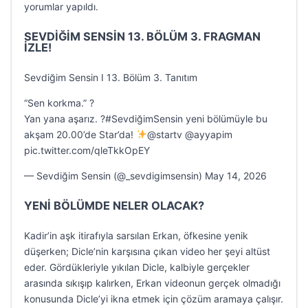
yorumlar yapıldı.
SEVDİĞİM SENSİN 13. BÖLÜM 3. FRAGMAN
İZLE!
Sevdiğim Sensin I 13. Bölüm 3. Tanıtım
“Sen korkma.” ?
Yan yana aşarız. ?#SevdiğimSensin yeni bölümüyle bu
akşam 20.00’de Star’da!
@startv @ayyapim
pic.twitter.com/qleTkkOpEY
— Sevdiğim Sensin (@_sevdigimsensin) May 14, 2026
YENİ BÖLÜMDE NELER OLACAK?
Kadir’in aşk itirafıyla sarsılan Erkan, öfkesine yenik
düşerken; Dicle’nin karşısına çıkan video her şeyi altüst
eder. Gördükleriyle yıkılan Dicle, kalbiyle gerçekler
arasında sıkışıp kalırken, Erkan videonun gerçek olmadığı
konusunda Dicle’yi ikna etmek için çözüm aramaya çalışır.