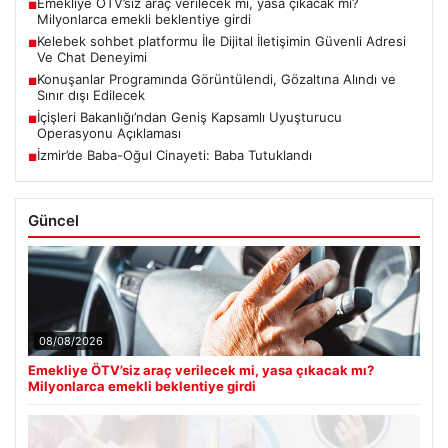
Emekliye ÖTV’siz araç verilecek mi, yasa çıkacak mı?
■
Milyonlarca emekli beklentiye girdi
Kelebek sohbet platformu İle Dijital İletişimin Güvenli Adresi
■
Ve Chat Deneyimi
Konuşanlar Programında Görüntülendi, Gözaltına Alındı ve
■
Sınır dışı Edilecek
İçişleri Bakanlığı’ndan Geniş Kapsamlı Uyuşturucu
■
Operasyonu Açıklaması
İzmir’de Baba-Oğul Cinayeti: Baba Tutuklandı
■
Güncel
08/08/2026
Emekliye ÖTV’siz araç verilecek mi, yasa çıkacak mı?
Milyonlarca emekli beklentiye girdi