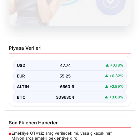
08.08.2026
Kelebek sohbet platformu İle Dijital
Piyasa Verileri
İletişimin Güvenli Adresi Ve Chat
Deneyimi
USD
47.74
▲ +0.18%
Dijital ortamında bireylerin seviyeli bir biçimde irtibat
kurması ciddi bir değer barındırmaktadır. Halen birçok…
EUR
55.25
▲ +0.32%
ALTIN
6660.6
▲ +2.59%
BTC
3096304
▲ +0.08%
Son Eklenen Haberler
Emekliye ÖTV’siz araç verilecek mi, yasa çıkacak mı?
■
Milyonlarca emekli beklentiye girdi