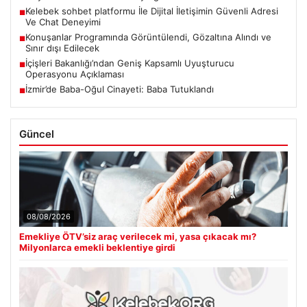
Kelebek sohbet platformu İle Dijital İletişimin Güvenli Adresi
■
Ve Chat Deneyimi
Konuşanlar Programında Görüntülendi, Gözaltına Alındı ve
■
Sınır dışı Edilecek
İçişleri Bakanlığı’ndan Geniş Kapsamlı Uyuşturucu
■
Operasyonu Açıklaması
İzmir’de Baba-Oğul Cinayeti: Baba Tutuklandı
■
Güncel
08/08/2026
Emekliye ÖTV’siz araç verilecek mi, yasa çıkacak mı?
Milyonlarca emekli beklentiye girdi