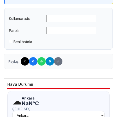
Kullanıcı adı:
Parola:
Beni hatırla
Paylaş:
Hava Durumu
☁
Ankara
NaN°C
ŞEHIR SEÇ