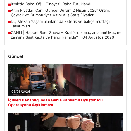
İzmir’de Baba-Oğul Cinayeti: Baba Tutuklandı
■
Altın Fiyatları Canlı Güncel Durum 2 Nisan 2026: Gram,
■
Çeyrek ve Cumhuriyet Altını Alış Satış Fiyatları
Dış Mekan Yaşam alanlarında Estetik ve bahçe mutfağı
■
Tasarımları
CANLI | Hapoel Beer Sheva – Kızıl Yıldız maç anlatımı! Maç ne
■
zaman? Saat kaçta ve hangi kanalda? – 04 Ağustos 2026
Güncel
08/06/2026
İçişleri Bakanlığı’ndan Geniş Kapsamlı Uyuşturucu
Operasyonu Açıklaması