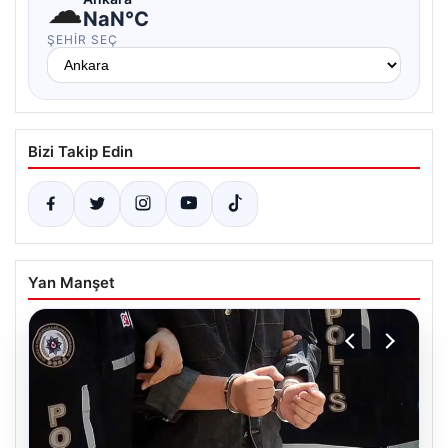
☁
NaN°C
ŞEHIR SEÇ
Bizi Takip Edin
Yan Manşet