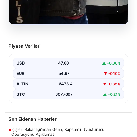
05.08.2026
İzmir’de Baba-Oğul Cinayeti: Baba
Piyasa Verileri
Tutuklandı
İzmir'in Bayraklı ilçesinde meydana gelen trajik olayda,
67 yaşındaki Selçuk A., oğluna karşı çıkan…
USD
47.60
▲ +0.06%
EUR
54.97
▼ -0.10%
ALTIN
6473.4
▼ -0.35%
BTC
3077697
▲ +0.21%
Son Eklenen Haberler
İçişleri Bakanlığı’ndan Geniş Kapsamlı Uyuşturucu
■
Operasyonu Açıklaması