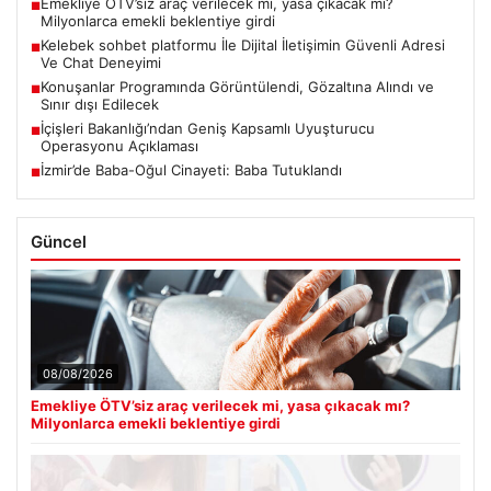
Emekliye ÖTV’siz araç verilecek mi, yasa çıkacak mı?
■
Milyonlarca emekli beklentiye girdi
Kelebek sohbet platformu İle Dijital İletişimin Güvenli Adresi
■
Ve Chat Deneyimi
Konuşanlar Programında Görüntülendi, Gözaltına Alındı ve
■
Sınır dışı Edilecek
İçişleri Bakanlığı’ndan Geniş Kapsamlı Uyuşturucu
■
Operasyonu Açıklaması
İzmir’de Baba-Oğul Cinayeti: Baba Tutuklandı
■
Güncel
08/08/2026
Emekliye ÖTV’siz araç verilecek mi, yasa çıkacak mı?
Milyonlarca emekli beklentiye girdi