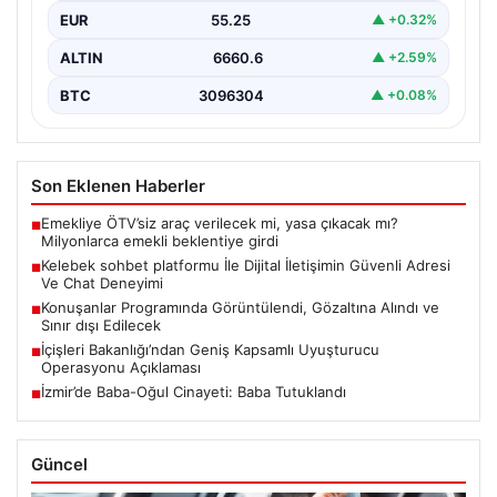
kurması ciddi bir değer barındırmaktadır. Halen birçok…
EUR
55.25
▲ +0.32%
ALTIN
6660.6
▲ +2.59%
BTC
3096304
▲ +0.08%
Son Eklenen Haberler
Emekliye ÖTV’siz araç verilecek mi, yasa çıkacak mı?
■
Milyonlarca emekli beklentiye girdi
Kelebek sohbet platformu İle Dijital İletişimin Güvenli Adresi
■
Ve Chat Deneyimi
Konuşanlar Programında Görüntülendi, Gözaltına Alındı ve
■
Sınır dışı Edilecek
İçişleri Bakanlığı’ndan Geniş Kapsamlı Uyuşturucu
■
Operasyonu Açıklaması
İzmir’de Baba-Oğul Cinayeti: Baba Tutuklandı
■
Güncel