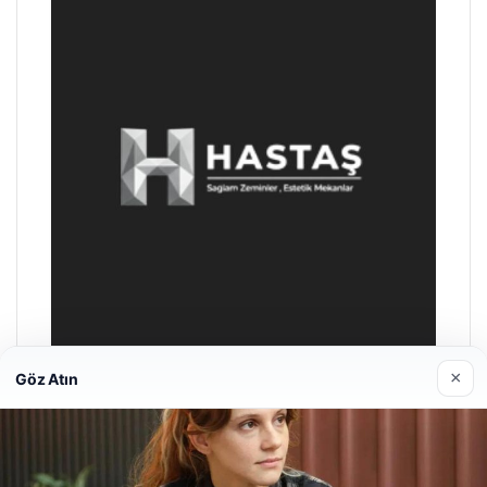
×
Göz Atın
Enes Kaplan Avukatlık Bürosu
04/28/2026