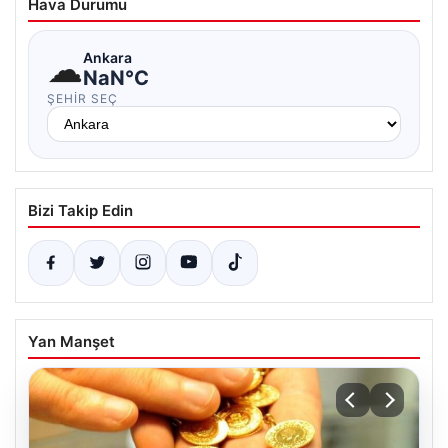
Hava Durumu
☁
Ankara
NaN°C
ŞEHIR SEÇ
Bizi Takip Edin
Yan Manşet