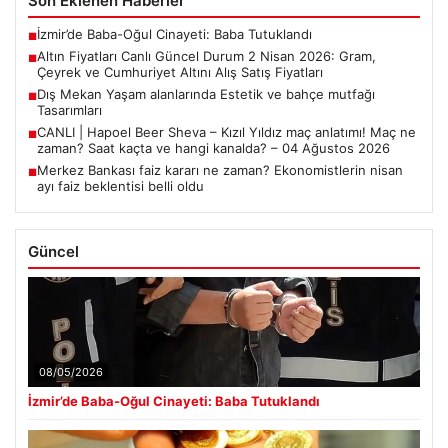
Son Eklenen Haberler
İzmir’de Baba-Oğul Cinayeti: Baba Tutuklandı
■
Altın Fiyatları Canlı Güncel Durum 2 Nisan 2026: Gram,
■
Çeyrek ve Cumhuriyet Altını Alış Satış Fiyatları
Dış Mekan Yaşam alanlarında Estetik ve bahçe mutfağı
■
Tasarımları
CANLI | Hapoel Beer Sheva – Kızıl Yıldız maç anlatımı! Maç ne
■
zaman? Saat kaçta ve hangi kanalda? – 04 Ağustos 2026
Merkez Bankası faiz kararı ne zaman? Ekonomistlerin nisan
■
ayı faiz beklentisi belli oldu
Güncel
08/05/2026
İzmir’de Baba-Oğul Cinayeti: Baba Tutuklandı