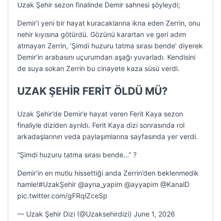
Uzak Şehir sezon finalinde Demir sahnesi şöyleydi;
Demir’i yeni bir hayat kuracaklarına ikna eden Zerrin, onu
nehir kıyısına götürdü. Gözünü karartan ve geri adım
atmayan Zerrin, ‘Şimdi huzuru tatma sırası bende’ diyerek
Demir’in arabasını uçurumdan aşağı yuvarladı. Kendisini
de suya sokan Zerrin bu cinayete kaza süsü verdi.
UZAK ŞEHİR FERİT ÖLDÜ MÜ?
Uzak Şehir’de Demir’e hayat veren Ferit Kaya sezon
finaliyle diziden ayrıldı. Ferit Kaya dizi sonrasında rol
arkadaşlarının veda paylaşımlarına sayfasında yer verdi.
“Şimdi huzuru tatma sırası bende…” ?
Demir’in en mutlu hissettiği anda Zerrin’den beklenmedik
hamle!#UzakŞehir @ayna_yapim @ayyapim @KanalD
pic.twitter.com/gFRqlZceSp
— Uzak Şehir Dizi (@Uzaksehirdizi) June 1, 2026