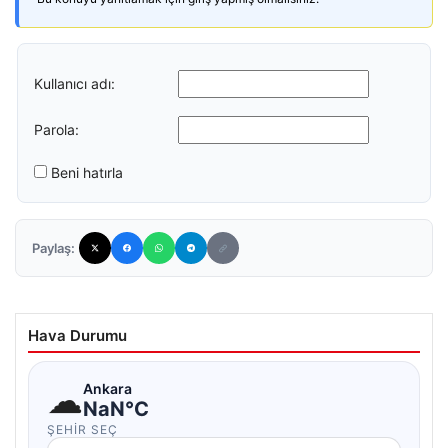
Kullanıcı adı:
Parola:
Beni hatırla
Paylaş:
Hava Durumu
☁
Ankara
NaN°C
ŞEHIR SEÇ