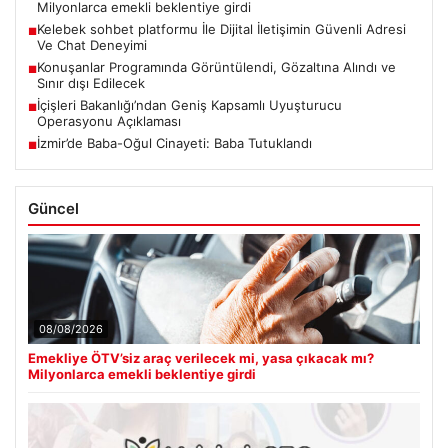
Milyonlarca emekli beklentiye girdi
Kelebek sohbet platformu İle Dijital İletişimin Güvenli Adresi
■
Ve Chat Deneyimi
Konuşanlar Programında Görüntülendi, Gözaltına Alındı ve
■
Sınır dışı Edilecek
İçişleri Bakanlığı’ndan Geniş Kapsamlı Uyuşturucu
■
Operasyonu Açıklaması
İzmir’de Baba-Oğul Cinayeti: Baba Tutuklandı
■
Güncel
08/08/2026
Emekliye ÖTV’siz araç verilecek mi, yasa çıkacak mı?
Milyonlarca emekli beklentiye girdi