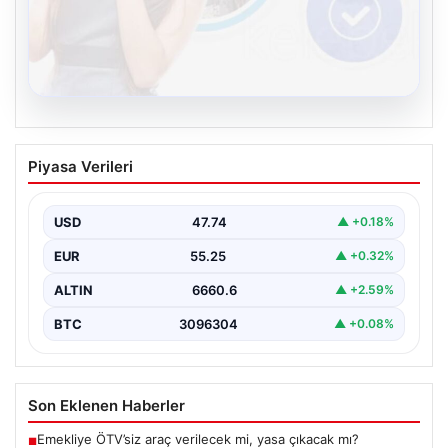
08.08.2026
Kelebek sohbet platformu İle Dijital
Piyasa Verileri
İletişimin Güvenli Adresi Ve Chat
Deneyimi
USD
47.74
▲ +0.18%
Dijital ortamında bireylerin seviyeli bir biçimde irtibat
kurması ciddi bir değer barındırmaktadır. Halen birçok…
EUR
55.25
▲ +0.32%
ALTIN
6660.6
▲ +2.59%
BTC
3096304
▲ +0.08%
Son Eklenen Haberler
Emekliye ÖTV’siz araç verilecek mi, yasa çıkacak mı?
■