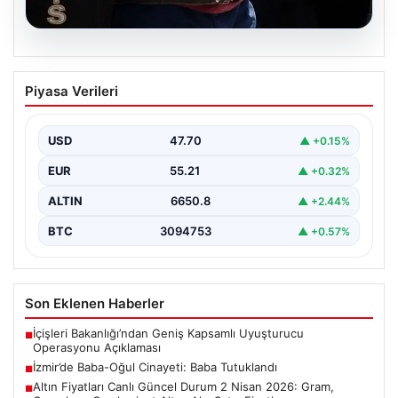
05.08.2026
İzmir’de Baba-Oğul Cinayeti: Baba
Piyasa Verileri
Tutuklandı
İzmir'in Bayraklı ilçesinde meydana gelen trajik olayda,
67 yaşındaki Selçuk A., oğluna karşı çıkan…
USD
47.70
▲ +0.15%
EUR
55.21
▲ +0.32%
ALTIN
6650.8
▲ +2.44%
BTC
3094753
▲ +0.57%
Son Eklenen Haberler
İçişleri Bakanlığı’ndan Geniş Kapsamlı Uyuşturucu
■
Operasyonu Açıklaması
İzmir’de Baba-Oğul Cinayeti: Baba Tutuklandı
■
Altın Fiyatları Canlı Güncel Durum 2 Nisan 2026: Gram,
■