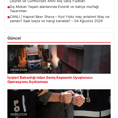
Çeyrek ve Cumhuriyet Altını Alış Satış Fiyatları
Dış Mekan Yaşam alanlarında Estetik ve bahçe mutfağı
■
Tasarımları
CANLI | Hapoel Beer Sheva – Kızıl Yıldız maç anlatımı! Maç ne
■
zaman? Saat kaçta ve hangi kanalda? – 04 Ağustos 2026
Güncel
08/06/2026
İçişleri Bakanlığı’ndan Geniş Kapsamlı Uyuşturucu
Operasyonu Açıklaması
08/05/2026