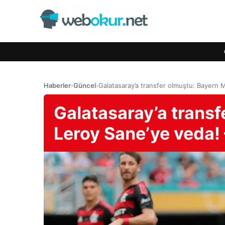
Haberler
›
Güncel
›
Galatasaray’a transfer olmuştu: Bayern 
Galatasaray’a transf
Leroy Sane’ye veda! 