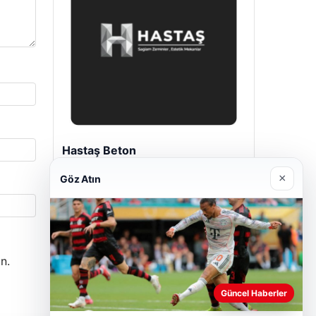
Enes Kaplan Avukatlık Bürosu
04/28/2026
×
Göz Atın
n.
Güncel Haberler