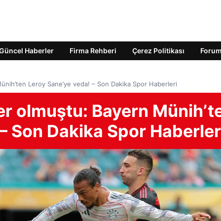
Güncel Haberler
Firma Rehberi
Çerez Politikası
Foru
Münih’ten Leroy Sane’ye veda! – Son Dakika Spor Haberleri
er olmuştu: Bayern Münih’t
– Son Dakika Spor Haberler