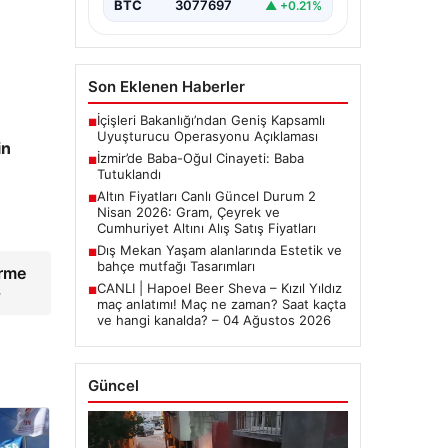
BTC
3077697
▲ +0.21%
Son Eklenen Haberler
İçişleri Bakanlığı’ndan Geniş Kapsamlı
■
Uyuşturucu Operasyonu Açıklaması
in
İzmir’de Baba-Oğul Cinayeti: Baba
■
Tutuklandı
Altın Fiyatları Canlı Güncel Durum 2
■
Nisan 2026: Gram, Çeyrek ve
Cumhuriyet Altını Alış Satış Fiyatları
Dış Mekan Yaşam alanlarında Estetik ve
■
bahçe mutfağı Tasarımları
irme
CANLI | Hapoel Beer Sheva – Kızıl Yıldız
→
■
maç anlatımı! Maç ne zaman? Saat kaçta
ve hangi kanalda? – 04 Ağustos 2026
Güncel