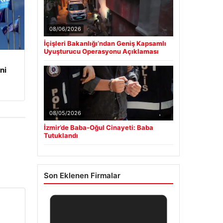
08/06/2026
İçişleri Bakanlığı’ndan Geniş Kapsamlı
Uyuşturucu Operasyonu Açıklaması
ni
08/05/2026
İzmir’de Baba-Oğul Cinayeti: Baba
Tutuklandı
Son Eklenen Firmalar