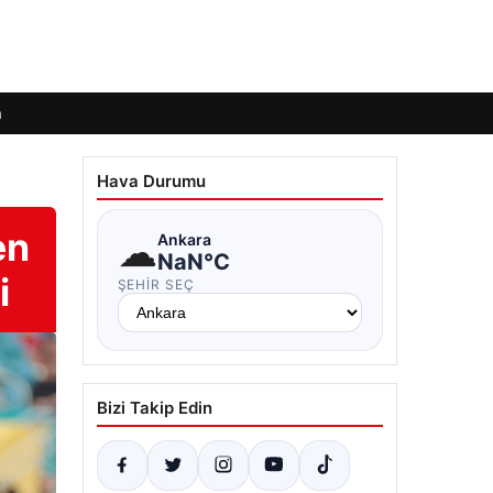
m
Hava Durumu
en
☁
Ankara
NaN°C
i
ŞEHIR SEÇ
Bizi Takip Edin