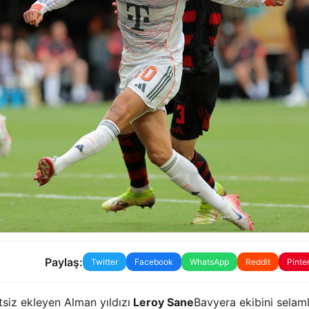
Paylaş:
Twitter
Facebook
WhatsApp
Reddit
Pinte
tsiz ekleyen Alman yıldızı
Leroy Sane
Bavyera ekibini selaml