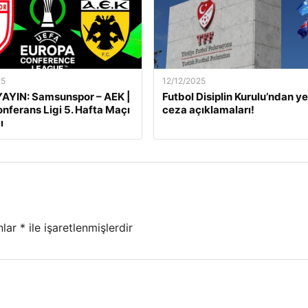
25
12/12/2025
AYIN: Samsunspor – AEK |
Futbol Disiplin Kurulu’ndan ye
nferans Ligi 5. Hafta Maçı
ceza açıklamaları!
ı
nlar
*
ile işaretlenmişlerdir