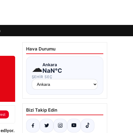
m
Hava Durumu
☁
Ankara
NaN°C
ŞEHIR SEÇ
Bizi Takip Edin
rest
 ediyor.