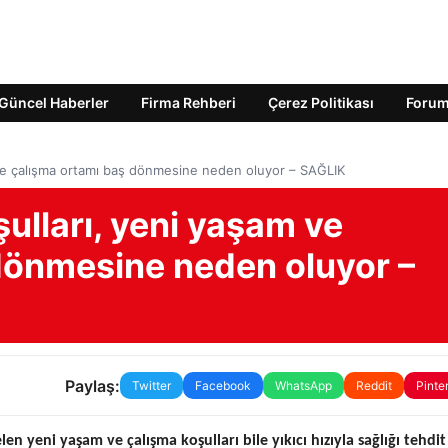
Güncel Haberler
Firma Rehberi
Çerez Politikası
Foru
 ve çalışma ortamı baş dönmesine neden oluyor – SAĞLIK
ulları, yeni yaşam ve
dönmesine neden oluyor –
Paylaş:
Twitter
Facebook
WhatsApp
Reddit
Pinte
n yeni yaşam ve çalışma koşulları bile yıkıcı hızıyla sağlığı tehdit