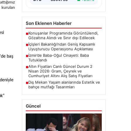
attığımız
 kurulan
Son Eklenen Haberler
esi
Konuşanlar Programında Görüntülendi,
■
Gözaltına Alındı ve Sınır dışı Edilecek
İçişleri Bakanlığı’ndan Geniş Kapsamlı
■
Uyuşturucu Operasyonu Açıklaması
İzmir’de Baba-Oğul Cinayeti: Baba
e'de baş
■
Tutuklandı
Altın Fiyatları Canlı Güncel Durum 2
■
Nisan 2026: Gram, Çeyrek ve
Cumhuriyet Altını Alış Satış Fiyatları
deniyle
Dış Mekan Yaşam alanlarında Estetik ve
■
bahçe mutfağı Tasarımları
uk”
Güncel