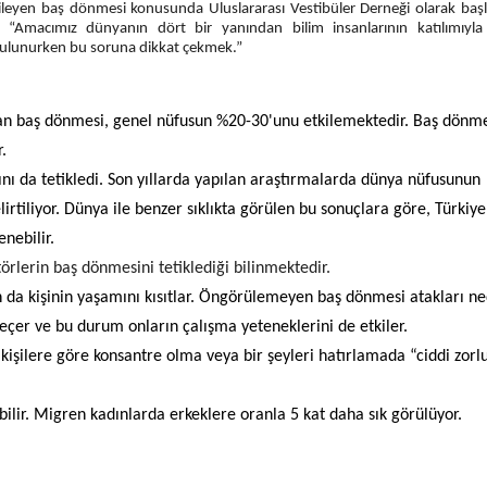
ileyen baş dönmesi konusunda Uluslararası Vestibüler Derneği olarak başl
 “Amacımız dünyanın dört bir yanından bilim insanlarının katılımıyla
a bulunurken bu soruna dikkat çekmek.”
 alan baş dönmesi, genel nüfusun %20-30'unu etkilemektedir. Baş dönm
.
da tetikledi. Son yıllarda yapılan araştırmalarda dünya nüfusunun
irtiliyor. Dünya ile benzer sıklıkta görülen bu sonuçlara göre, Türkiy
enebilir.
ktörlerin baş dönmesini tetiklediği bilinmektedir.
da kişinin yaşamını kısıtlar. Öngörülemeyen baş dönmesi atakları ne
eçer ve bu durum onların çalışma yeteneklerini de etkiler.
işilere göre konsantre olma veya bir şeyleri hatırlamada “ciddi zorl
ilir. Migren kadınlarda erkeklere oranla 5 kat daha sık görülüyor.