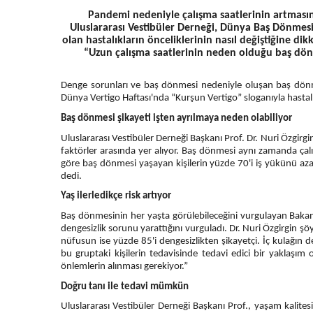
Pandemi nedeniyle çalışma saatlerinin artması
Uluslararası Vestibüler Derneği, Dünya Baş Dönmes
olan hastalıkların önceliklerinin nasıl değiştiğine dik
“Uzun çalışma saatlerinin neden olduğu baş dönm
Denge sorunları ve baş dönmesi nedeniyle oluşan baş dönmes
Dünya Vertigo Haftası'nda “Kurşun Vertigo” sloganıyla hastalı
Baş dönmesi şikayeti işten ayrılmaya neden olabiliyor
Uluslararası Vestibüler Derneği Başkanı Prof. Dr. Nuri Özgirgin
faktörler arasında yer alıyor. Baş dönmesi aynı zamanda çalışa
göre baş dönmesi yaşayan kişilerin yüzde 70'i iş yükünü azalt
dedi.
Yaş ilerledikçe risk artıyor
Baş dönmesinin her yaşta görülebileceğini vurgulayan Bakan
dengesizlik sorunu yarattığını vurguladı. Dr. Nuri Özgirgin
nüfusun ise yüzde 85'i dengesizlikten şikayetçi. İç kulağın 
bu gruptaki kişilerin tedavisinde tedavi edici bir yaklaşım 
önlemlerin alınması gerekiyor.”
Doğru tanı ile tedavi mümkün
Uluslararası Vestibüler Derneği Başkanı Prof., yaşam kalites