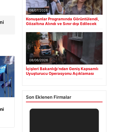
08/07/2026
Konuşanlar Programında Görüntülendi,
ni
Gözaltına Alındı ve Sınır dışı Edilecek
08/06/2026
İçişleri Bakanlığı’ndan Geniş Kapsamlı
Uyuşturucu Operasyonu Açıklaması
Son Eklenen Firmalar
ni