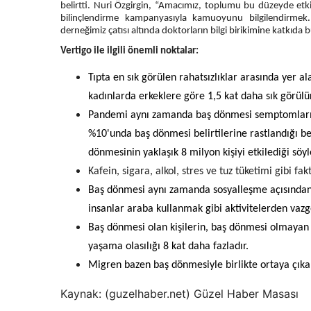
belirtti. Nuri Özgirgin, “Amacımız, toplumu bu düzeyde etk
bilinçlendirme kampanyasıyla kamuoyunu bilgilendirmek.
derneğimiz çatısı altında doktorların bilgi birikimine katkıd
Vertigo ile ilgili önemli noktalar:
Tıpta en sık görülen rahatsızlıklar arasında yer
kadınlarda erkeklere göre 1,5 kat daha sık görülür
Pandemi aynı zamanda baş dönmesi semptomlarını 
%10'unda baş dönmesi belirtilerine rastlandığı bel
dönmesinin yaklaşık 8 milyon kişiyi etkilediği söyl
Kafein, sigara, alkol, stres ve tuz tüketimi gibi fa
Baş dönmesi aynı zamanda sosyalleşme açısından 
insanlar araba kullanmak gibi aktivitelerden vazg
Baş dönmesi olan kişilerin, baş dönmesi olmayan k
yaşama olasılığı 8 kat daha fazladır.
Migren bazen baş dönmesiyle birlikte ortaya çıkab
Kaynak: (guzelhaber.net) Güzel Haber Masası