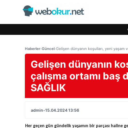
Haberler
›
Güncel
›
Gelişen dünyanın koşulları, yeni yaşam
Gelişen dünyanın koş
çalışma ortamı baş 
SAĞLIK
admin
•
15.04.2024 13:56
Her geçen gün gündelik yaşamın bir parçası haline gele