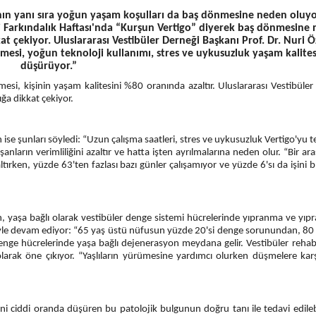
nın yanı sıra yoğun yaşam koşulları da baş dönmesine neden oluyo
i Farkındalık Haftası'nda “Kurşun Vertigo” diyerek baş dönmesine
kat çekiyor. Uluslararası Vestibüler Derneği Başkanı Prof. Dr. Nuri Ö
esi, yoğun teknoloji kullanımı, stres ve uykusuzluk yaşam kalites
düşürüyor.”
i, kişinin yaşam kalitesini %80 oranında azaltır. Uluslararası Vestibüler
ğa dikkat çekiyor.
 ise şunları söyledi: “Uzun çalışma saatleri, stres ve uykusuzluk Vertigo'yu t
nların verimliliğini azaltır ve hatta işten ayrılmalarına neden olur. “Bir ar
ırken, yüzde 63'ten fazlası bazı günler çalışamıyor ve yüzde 6'sı da işini b
, yaşa bağlı olarak vestibüler denge sistemi hücrelerinde yıpranma ve yı
 şöyle devam ediyor: “65 yaş üstü nüfusun yüzde 20'si denge sorunundan, 80
denge hücrelerinde yaşa bağlı dejenerasyon meydana gelir. Vestibüler rehab
olarak öne çıkıyor. “Yaşlıların yürümesine yardımcı olurken düşmelere karş
ini ciddi oranda düşüren bu patolojik bulgunun doğru tanı ile tedavi edileb