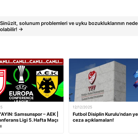
Sinüzit, solunum problemleri ve uyku bozukluklarının nede
olabilir! →
25
12/12/2025
AYIN: Samsunspor – AEK |
Futbol Disiplin Kurulu’ndan ye
nferans Ligi 5. Hafta Maçı
ceza açıklamaları!
ı