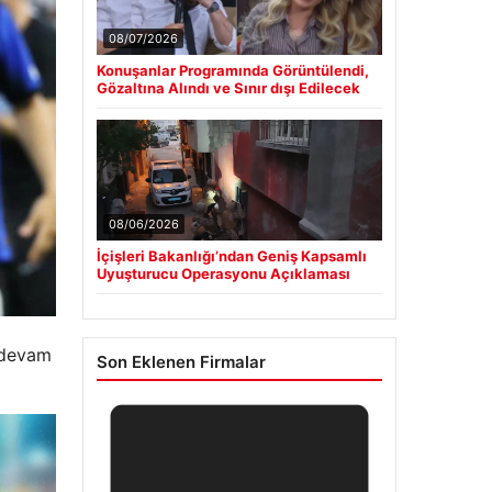
08/07/2026
Konuşanlar Programında Görüntülendi,
Gözaltına Alındı ve Sınır dışı Edilecek
08/06/2026
İçişleri Bakanlığı’ndan Geniş Kapsamlı
Uyuşturucu Operasyonu Açıklaması
 devam
Son Eklenen Firmalar