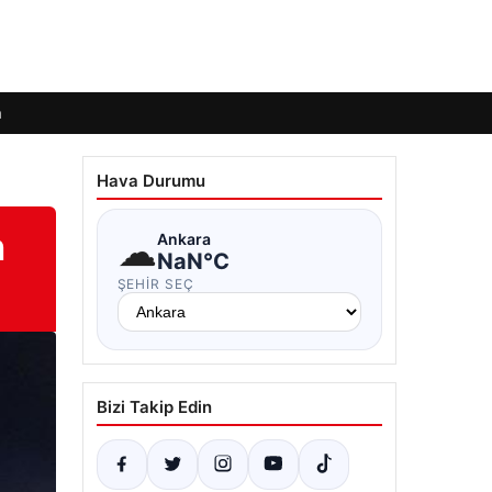
m
Hava Durumu
n
☁
Ankara
NaN°C
ŞEHIR SEÇ
Bizi Takip Edin