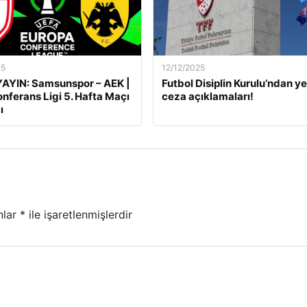
25
12/12/2025
AYIN: Samsunspor – AEK |
Futbol Disiplin Kurulu’ndan ye
nferans Ligi 5. Hafta Maçı
ceza açıklamaları!
ı
nlar
*
ile işaretlenmişlerdir