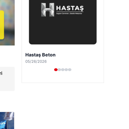
Enes Kaplan Avukatlık Bürosu
04/28/2026
ri