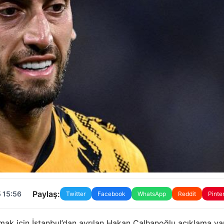
Paylaş:
 15:56
Twitter
Facebook
WhatsApp
Reddit
Pinte
lmak için İstanbul’dan ayrılan Hakan Çalhanoğlu açıklama yap