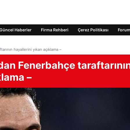
Güncel Haberler
Firma Rehberi
Çerez Politikası
Foru
rının hayallerini yıkan açıklama –
an Fenerbahçe taraftarını
klama –