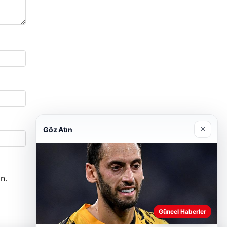
×
Göz Atın
n.
Güncel Haberler