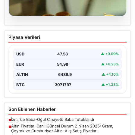
05.08.2026
Altın Fiyatları Canlı Güncel Durum 2
Piyasa Verileri
Nisan 2026: Gram, Çeyrek ve
Cumhuriyet Altını Alış Satış Fiyatları
USD
47.58
▲ +0.09%
2 Nisan 2026 tarihi itibarıyla altın piyasasında yaşanan
hareketlilik, yatırımcıları ve altın alıcılarını yakından…
EUR
54.98
▲ +0.23%
ALTIN
6486.9
▲ +4.10%
BTC
3071797
▲ +1.33%
Son Eklenen Haberler
İzmir’de Baba-Oğul Cinayeti: Baba Tutuklandı
■
Altın Fiyatları Canlı Güncel Durum 2 Nisan 2026: Gram,
■
Çeyrek ve Cumhuriyet Altını Alış Satış Fiyatları