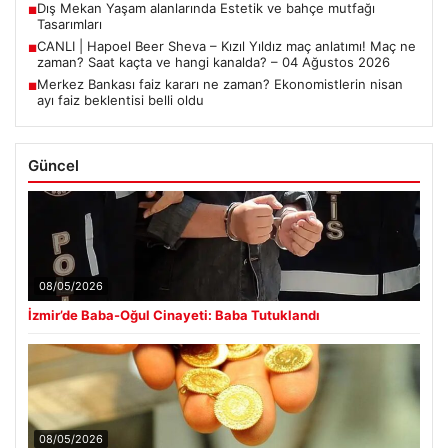
Dış Mekan Yaşam alanlarında Estetik ve bahçe mutfağı
■
Tasarımları
CANLI | Hapoel Beer Sheva – Kızıl Yıldız maç anlatımı! Maç ne
■
zaman? Saat kaçta ve hangi kanalda? – 04 Ağustos 2026
Merkez Bankası faiz kararı ne zaman? Ekonomistlerin nisan
■
ayı faiz beklentisi belli oldu
Güncel
08/05/2026
İzmir’de Baba-Oğul Cinayeti: Baba Tutuklandı
08/05/2026