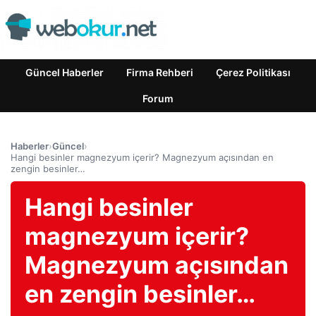
Güncel Haberler
Firma Rehberi
Çerez Politikası
Forum
Haberler
›
Güncel
›
Hangi besinler magnezyum içerir? Magnezyum açısından en
zengin besinler…
Hangi besinler
magnezyum içerir?
Magnezyum açısından
en zengin besinler…