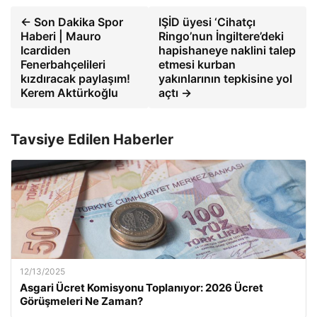
← Son Dakika Spor
IŞİD üyesi ‘Cihatçı
Haberi | Mauro
Ringo’nun İngiltere’deki
Icardiden
hapishaneye naklini talep
Fenerbahçelileri
etmesi kurban
kızdıracak paylaşım!
yakınlarının tepkisine yol
Kerem Aktürkoğlu
açtı →
Tavsiye Edilen Haberler
12/13/2025
Asgari Ücret Komisyonu Toplanıyor: 2026 Ücret
Görüşmeleri Ne Zaman?