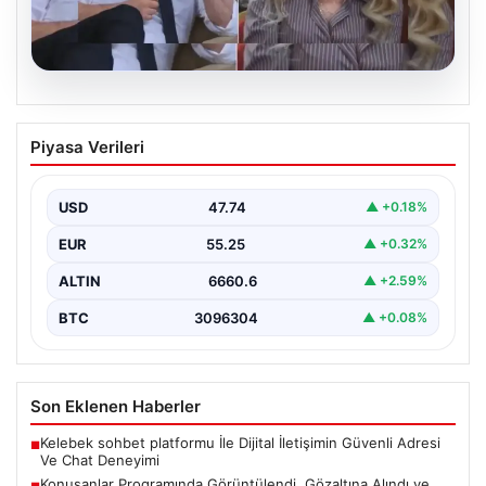
07.08.2026
Konuşanlar Programında Görüntülendi,
Piyasa Verileri
Gözaltına Alındı ve Sınır dışı Edilecek
Ünlü komedi ve sohbet programı ‘Konuşanlar’ ile
tanınan Hasan Can Kaya’nın sunumuyla ekrana gelen…
USD
47.74
▲ +0.18%
EUR
55.25
▲ +0.32%
ALTIN
6660.6
▲ +2.59%
BTC
3096304
▲ +0.08%
Son Eklenen Haberler
Kelebek sohbet platformu İle Dijital İletişimin Güvenli Adresi
■
Ve Chat Deneyimi
Konuşanlar Programında Görüntülendi, Gözaltına Alındı ve
■