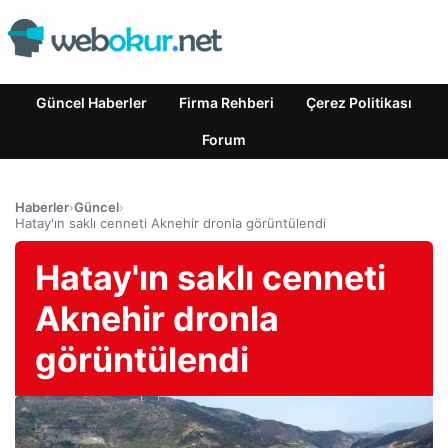
Güncel Haberler
Firma Rehberi
Çerez Politikası
Forum
Haberler
›
Güncel
›
Hatay'ın saklı cenneti Aknehir dronla görüntülendi
Hatay'ın saklı cenneti
Aknehir dronla
görüntülendi