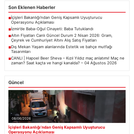
Son Eklenen Haberler
İçişleri Bakanlığı’ndan Geniş Kapsamlı Uyuşturucu
■
Operasyonu Açıklaması
İzmir’de Baba-Oğul Cinayeti: Baba Tutuklandı
■
Altın Fiyatları Canlı Güncel Durum 2 Nisan 2026: Gram,
■
Çeyrek ve Cumhuriyet Altını Alış Satış Fiyatları
Dış Mekan Yaşam alanlarında Estetik ve bahçe mutfağı
■
Tasarımları
CANLI | Hapoel Beer Sheva – Kızıl Yıldız maç anlatımı! Maç ne
■
zaman? Saat kaçta ve hangi kanalda? – 04 Ağustos 2026
Güncel
08/06/2026
İçişleri Bakanlığı’ndan Geniş Kapsamlı Uyuşturucu
Operasyonu Açıklaması