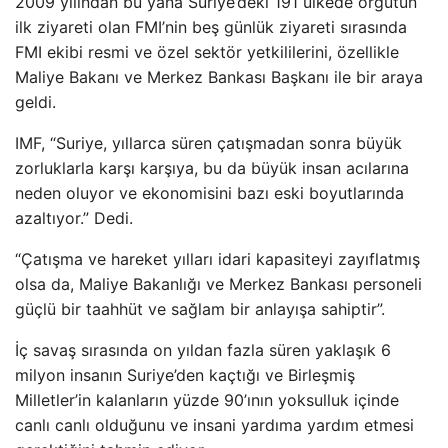
2009 yılından bu yana Suriye’deki 191 ülkede örgütün
ilk ziyareti olan FMI’nin beş günlük ziyareti sırasında
FMI ekibi resmi ve özel sektör yetkililerini, özellikle
Maliye Bakanı ve Merkez Bankası Başkanı ile bir araya
geldi.
IMF, “Suriye, yıllarca süren çatışmadan sonra büyük
zorluklarla karşı karşıya, bu da büyük insan acılarına
neden oluyor ve ekonomisini bazı eski boyutlarında
azaltıyor.” Dedi.
“Çatışma ve hareket yılları idari kapasiteyi zayıflatmış
olsa da, Maliye Bakanlığı ve Merkez Bankası personeli
güçlü bir taahhüt ve sağlam bir anlayışa sahiptir”.
İç savaş sırasında on yıldan fazla süren yaklaşık 6
milyon insanın Suriye’den kaçtığı ve Birleşmiş
Milletler’in kalanların yüzde 90’ının yoksulluk içinde
canlı canlı olduğunu ve insani yardıma yardım etmesi