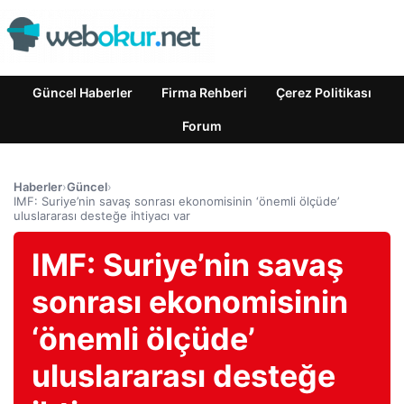
Güncel Haberler
Firma Rehberi
Çerez Politikası
Forum
Haberler
›
Güncel
›
IMF: Suriye’nin savaş sonrası ekonomisinin ‘önemli ölçüde’
uluslararası desteğe ihtiyacı var
IMF: Suriye’nin savaş
sonrası ekonomisinin
‘önemli ölçüde’
uluslararası desteğe