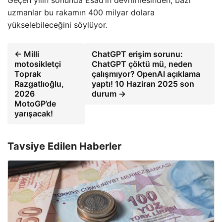
Geçen yılın sonunda Esad’ın devrilmesinden, bazı
uzmanlar bu rakamın 400 milyar dolara
yükselebileceğini söylüyor.
← Milli
ChatGPT erişim sorunu:
motosikletçi
ChatGPT çöktü mü, neden
Toprak
çalışmıyor? OpenAI açıklama
Razgatlıoğlu,
yaptı! 10 Haziran 2025 son
2026
durum →
MotoGP’de
yarışacak!
Tavsiye Edilen Haberler