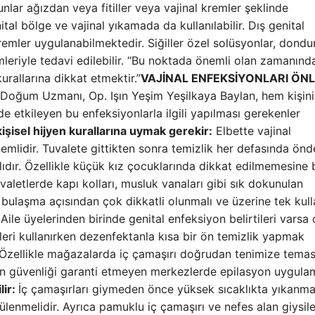
Bunlar ağızdan veya fitiller veya vajinal kremler şeklinde
tal bölge ve vajinal yıkamada da kullanılabilir. Dış genital
remler uygulanabilmektedir. Siğiller özel solüsyonlar, dond
eriyle tedavi edilebilir. “Bu noktada önemli olan zamanınd
rallarına dikkat etmektir.”
VAJİNAL ENFEKSİYONLARI ÖN
e Doğum Uzmanı, Op. Işın Yeşim Yeşilkaya Baylan, hem kişin
de etkileyen bu enfeksiyonlarla ilgili yapılması gerekenler
 kişisel hijyen kurallarına uymak gerekir:
Elbette vajinal
nemlidir. Tuvalete gittikten sonra temizlik her defasında ön
ıdır. Özellikle küçük kız çocuklarında dikkat edilmemesine 
valetlerde kapı kolları, musluk vanaları gibi sık dokunulan
 bulaşma açısından çok dikkatli olunmalı ve üzerine tek kull
le üyelerinden birinde genital enfeksiyon belirtileri varsa
eri kullanırken dezenfektanla kısa bir ön temizlik yapmak
Özellikle mağazalarda iç çamaşırı doğrudan tenimize tema
n güvenliği garanti etmeyen merkezlerde epilasyon uygulam
lir:
İç çamaşırları giymeden önce yüksek sıcaklıkta yıkanmal
ülenmelidir. Ayrıca pamuklu iç çamaşırı ve nefes alan giysile