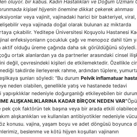
den oluyor. bir kabus. Kadın Hastalıkları ve Doğum Uzmanı 
korunmada kişisel hijyenin önemine dikkat çekerek alınması
eksiyonlar veya vajinit, vajinadaki harici bir bakteriyel, viral,
lişebilir veya vajinada doğal olarak bulunan az miktarda
rtaya çıkabilir. Yeditepe Üniversitesi Koşuyolu Hastanesi Ka
ajinal enfeksiyonların çocukluk çağı ve menopoz dahil tüm y
n aktif olduğu üreme çağında daha sık görüldüğünü söyledi.
oğu ortak alanlardan ya da partnerler arasındaki cinsel iliş
i değil, çevresindeki kişileri de etkilemektedir. Özellikle ci
lmediği takdirde ilerleyerek rahme, ardından tüplere, yumurta
Yeşilkaya şunları söyledi: “Bu durum
Pelvik inflamatuar hasta
seye neden olabilen, genellikle yatış ve hastanede tedavi
i yapışıklıklar nedeniyle doğurganlığı etkileyebilen bir duru
NME ALIŞKANLIKLARINA KADAR BİRÇOK NEDEN VAR”
Öpü
e pek çok faktörün tek başına veya bir arada etkili olabilece
kım alışkanlıkları ve kullanılan antibiyotikler nedeniyle vücu
sı söz konusu. vajina, yaşam boyu ve adet döngüsü boyunca 
lerimiz, beslenme ve kötü hijyen koşulları vajinanın