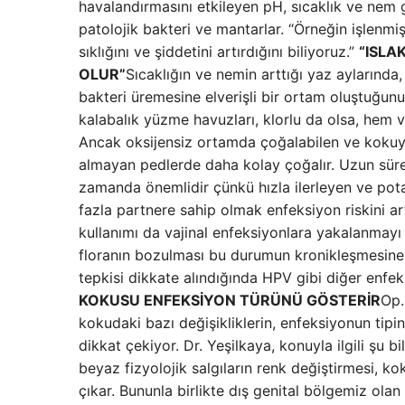
havalandırmasını etkileyen pH, sıcaklık ve nem g
patolojik bakteri ve mantarlar. “Örneğin işlenmiş
sıklığını ve şiddetini artırdığını biliyoruz.”
“ISLA
OLUR”
Sıcaklığın ve nemin arttığı yaz aylarında
bakteri üremesine elverişli bir ortam oluştuğunu 
kalabalık yüzme havuzları, klorlu da olsa, hem va
Ancak oksijensiz ortamda çoğalabilen ve kokuya 
almayan pedlerde daha kolay çoğalır. Uzun süre
zamanda önemlidir çünkü hızla ilerleyen ve potan
fazla partnere sahip olmak enfeksiyon riskini artı
kullanımı da vajinal enfeksiyonlara yakalanmayı k
floranın bozulması bu durumun kronikleşmesine
tepkisi dikkate alındığında HPV gibi diğer enfek
KOKUSU ENFEKSİYON TÜRÜNÜ GÖSTERİR
Op.
kokudaki bazı değişikliklerin, enfeksiyonun tip
dikkat çekiyor. Dr. Yeşilkaya, konuyla ilgili şu b
beyaz fizyolojik salgıların renk değiştirmesi,
çıkar. Bununla birlikte dış genital bölgemiz olan