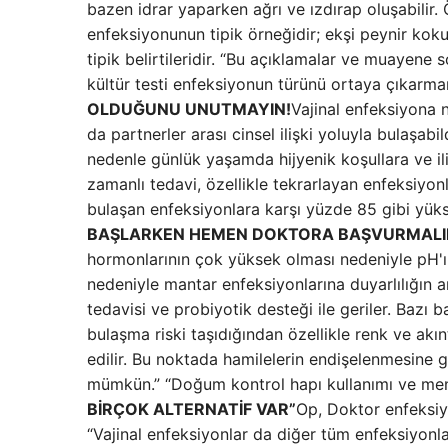
bazen idrar yaparken ağrı ve ızdırap oluşabilir.
enfeksiyonunun tipik örneğidir; ekşi peynir koku
tipik belirtileridir. “Bu açıklamalar ve muayen
kültür testi enfeksiyonun türünü ortaya çıkarm
OLDUĞUNU UNUTMAYIN!
Vajinal enfeksiyona 
da partnerler arası cinsel ilişki yoluyla bulaşa
nedenle günlük yaşamda hijyenik koşullara ve ili
zamanlı tedavi, özellikle tekrarlayan enfeksiyonlar
bulaşan enfeksiyonlara karşı yüzde 85 gibi yüks
BAŞLARKEN HEMEN DOKTORA BAŞVURMALID
hormonlarının çok yüksek olması nedeniyle pH'ın 
nedeniyle mantar enfeksiyonlarına duyarlılığın ar
tedavisi ve probiyotik desteği ile geriler. Bazı
bulaşma riski taşıdığından özellikle renk ve a
edilir. Bu noktada hamilelerin endişelenmesine 
mümkün.” “Doğum kontrol hapı kullanımı ve menop
BİRÇOK ALTERNATİF VAR”
Op, Doktor enfeksiyon
“Vajinal enfeksiyonlar da diğer tüm enfeksiyonlar