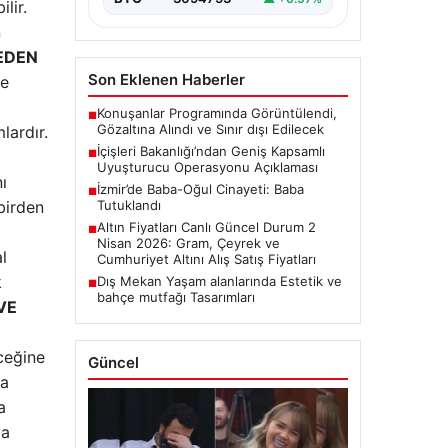
lir.
n
EDEN
Son Eklenen Haberler
ve
Konuşanlar Programında Görüntülendi,
■
Gözaltına Alındı ve Sınır dışı Edilecek
lardır.
İçişleri Bakanlığı’ndan Geniş Kapsamlı
■
Uyuşturucu Operasyonu Açıklaması
ı
İzmir’de Baba-Oğul Cinayeti: Baba
■
birden
Tutuklandı
Altın Fiyatları Canlı Güncel Durum 2
■
Nisan 2026: Gram, Çeyrek ve
l
Cumhuriyet Altını Alış Satış Fiyatları
k
Dış Mekan Yaşam alanlarında Estetik ve
■
bahçe mutfağı Tasarımları
VE
ceğine
Güncel
ya
a
ya