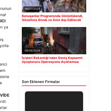
yonunun
08/07/2026
inal
Konuşanlar Programında Görüntülendi,
Gözaltına Alındı ve Sınır dışı Edilecek
ICI
an ya
eş
 yolla
08/06/2026
İçişleri Bakanlığı’ndan Geniş Kapsamlı
Uyuşturucu Operasyonu Açıklaması
enci
m ​​
esine
Son Eklenen Firmalar
ye
VİDE
rdi:
rlar