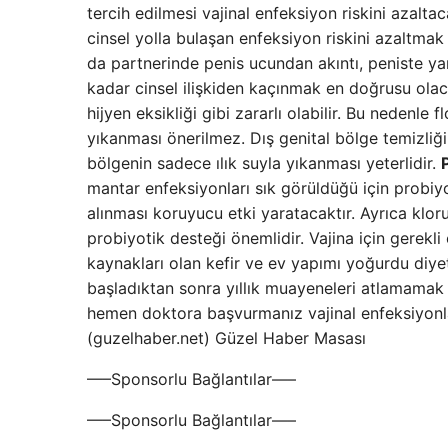
tercih edilmesi vajinal enfeksiyon riskini azaltaca
cinsel yolla bulaşan enfeksiyon riskini azaltmak
da partnerinde penis ucundan akıntı, peniste yara
kadar cinsel ilişkiden kaçınmak en doğrusu olac
hijyen eksikliği gibi zararlı olabilir. Bu nedenle 
yıkanması önerilmez. Dış genital bölge temizliğ
bölgenin sadece ılık suyla yıkanması yeterlidir.
mantar enfeksiyonları sık görüldüğü için probiyot
alınması koruyucu etki yaratacaktır. Ayrıca klor
probiyotik desteği önemlidir. Vajina için gerekli
kaynakları olan kefir ve ev yapımı yoğurdu diyet
başladıktan sonra yıllık muayeneleri atlamamak 
hemen doktora başvurmanız vajinal enfeksiyonlar
(guzelhaber.net) Güzel Haber Masası
—–Sponsorlu Bağlantılar—–
—–Sponsorlu Bağlantılar—–