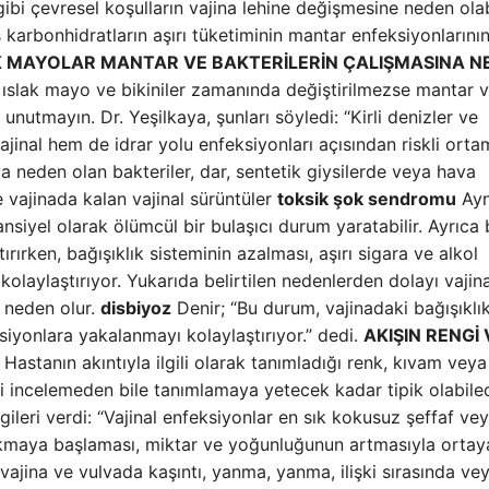
ibi çevresel koşulların vajina lehine değişmesine neden olabi
 karbonhidratların aşırı tüketiminin mantar enfeksiyonlarını
K MAYOLAR MANTAR VE BAKTERİLERİN ÇALIŞMASINA N
, ıslak mayo ve bikiniler zamanında değiştirilmezse mantar 
unutmayın. Dr. Yeşilkaya, şunları söyledi: “Kirli denizler ve
jinal hem de idrar yolu enfeksiyonları açısından riskli ortam
neden olan bakteriler, dar, sentetik giysilerde veya hava
 vajinada kalan vajinal sürüntüler
toksik şok sendromu
Ayn
siyel olarak ölümcül bir bulaşıcı durum yaratabilir. Ayrıca 
rırken, bağışıklık sisteminin azalması, aşırı sigara ve alkol
olaylaştırıyor. Yukarıda belirtilen nedenlerden dolayı vajina
 neden olur.
disbiyoz
Denir; “Bu durum, vajinadaki bağışıklı
siyonlara yakalanmayı kolaylaştırıyor.” dedi.
AKIŞIN RENGİ 
 Hastanın akıntıyla ilgili olarak tanımladığı renk, kıvam veya
ini incelemeden bile tanımlamaya yetecek kadar tipik olabile
ilgileri verdi: “Vajinal enfeksiyonlar en sık kokusuz şeffaf ve
 kokmaya başlaması, miktar ve yoğunluğunun artmasıyla ortay
 vajina ve vulvada kaşıntı, yanma, yanma, ilişki sırasında ve