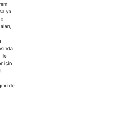
nımı
rsa ya
ye
aları,
u
asında
 ile
r için
l
ğinizde