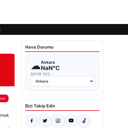
m
Hava Durumu
☁
Ankara
NaN°C
ŞEHIR SEÇ
rest
Bizi Takip Edin
irmek