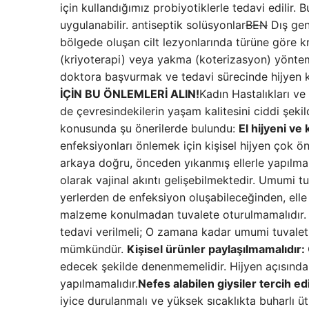
için kullandığımız probiyotiklerle tedavi edilir. 
uygulanabilir. antiseptik solüsyonlar
BEN
Dış geni
bölgede oluşan cilt lezyonlarında türüne göre k
(kriyoterapi) veya yakma (koterizasyon) yönteml
doktora başvurmak ve tedavi sürecinde hijyen ku
İÇİN BU ÖNLEMLERİ ALIN!
Kadın Hastalıkları v
de çevresindekilerin yaşam kalitesini ciddi şekil
konusunda şu önerilerde bulundu:
El hijyeni ve
enfeksiyonları önlemek için kişisel hijyen çok ö
arkaya doğru, önceden yıkanmış ellerle yapılmal
olarak vajinal akıntı gelişebilmektedir. Umumi tu
yerlerden de enfeksiyon oluşabileceğinden, elle
malzeme konulmadan tuvalete oturulmamalıdır. Ai
tedavi verilmeli; O zamana kadar umumi tuvaletl
mümkündür.
Kişisel ürünler paylaşılmamalıdır:
edecek şekilde denenmemelidir. Hijyen açısında
yapılmamalıdır.
Nefes alabilen giysiler tercih edi
iyice durulanmalı ve yüksek sıcaklıkta buharlı üt