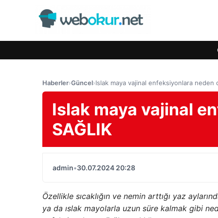
Haberler
›
Güncel
›
Islak maya vajinal enfeksiyonlara neden 
Islak maya vajinal en
SAĞLIK
admin
•
30.07.2024 20:28
Özellikle sıcaklığın ve nemin arttığı yaz ayları
ya da ıslak mayolarla uzun süre kalmak gibi nede