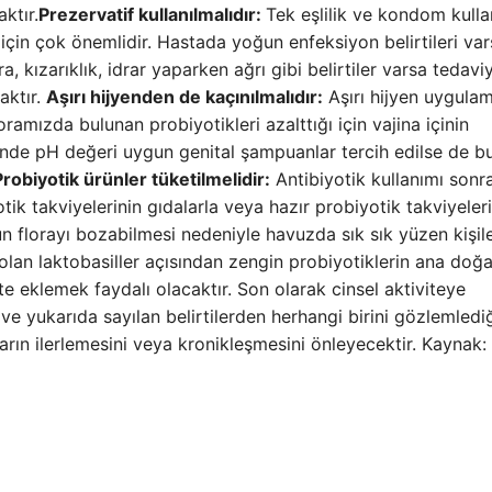
ktır.
Prezervatif kullanılmalıdır:
Tek eşlilik ve kondom kulla
 için çok önemlidir. Hastada yoğun enfeksiyon belirtileri va
, kızarıklık, idrar yaparken ağrı gibi belirtiler varsa tedavi
aktır.
Aşırı hijyenden de kaçınılmalıdır:
Aşırı hijyen uygulam
floramızda bulunan probiyotikleri azalttığı için vajina içinin
inde pH değeri uygun genital şampuanlar tercih edilse de b
Probiyotik ürünler tüketilmelidir:
Antibiyotik kullanımı sonr
ik takviyelerinin gıdalarla veya hazır probiyotik takviyeleri
un florayı bozabilmesi nedeniyle havuzda sık sık yüzen kişile
 olan laktobasiller açısından zengin probiyotiklerin ana doğa
e eklemek faydalı olacaktır. Son olarak cinsel aktiviteye
ve yukarıda sayılan belirtilerden herhangi birini gözlemledi
ın ilerlemesini veya kronikleşmesini önleyecektir. Kaynak: