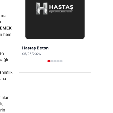
urma
a
LEMEK
in hem
Enes Kaplan Avukatlık Bürosu
den
04/28/2026
bağlı
anımlık
 ona
s
aları
ı,
rin