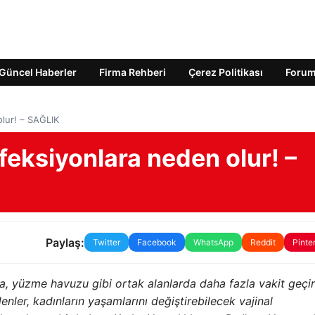
Güncel Haberler
Firma Rehberi
Çerez Politikası
Foru
olur! – SAĞLIK
feksiyonlara neden olur! –
Paylaş:
Twitter
Facebook
WhatsApp
Reddit
Pinte
nda, yüzme havuzu gibi ortak alanlarda daha fazla vakit geç
nler, kadınların yaşamlarını değiştirebilecek vajinal