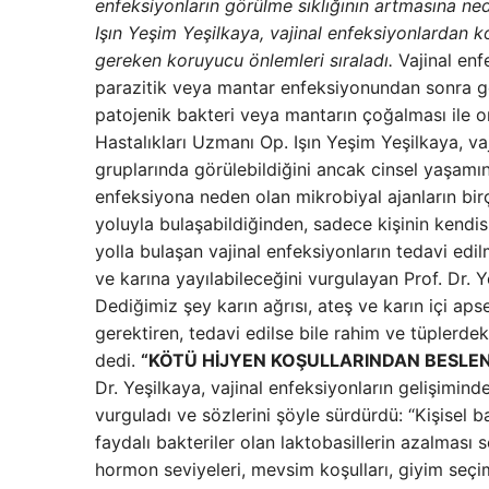
enfeksiyonların görülme sıklığının artmasına ne
Işın Yeşim Yeşilkaya, vajinal enfeksiyonlardan 
gereken koruyucu önlemleri sıraladı.
Vajinal enf
parazitik veya mantar enfeksiyonundan sonra ge
patojenik bakteri veya mantarın çoğalması ile o
Hastalıkları Uzmanı Op. Işın Yeşim Yeşilkaya, v
gruplarında görülebildiğini ancak cinsel yaşamı
enfeksiyona neden olan mikrobiyal ajanların birç
yoluyla bulaşabildiğinden, sadece kişinin kendisin
yolla bulaşan vajinal enfeksiyonların tedavi edi
ve karına yayılabileceğini vurgulayan Prof. Dr. 
Dediğimiz şey karın ağrısı, ateş ve karın içi ap
gerektiren, tedavi edilse bile rahim ve tüplerdek
dedi.
“KÖTÜ HİJYEN KOŞULLARINDAN BESLE
Dr. Yeşilkaya, vajinal enfeksiyonların gelişimind
vurguladı ve sözlerini şöyle sürdürdü: “Kişisel ba
faydalı bakteriler olan laktobasillerin azalma
hormon seviyeleri, mevsim koşulları, giyim seçim