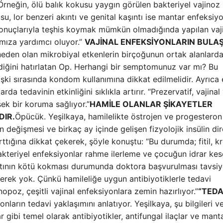
 Örneğin, ölü balık kokusu yaygın görülen bakteriyel vajinoz
su, lor benzeri akıntı ve genital kaşıntı ise mantar enfeksi
e sonuçlarıyla teşhis koymak mümkün olmadığında yapılan vaj
amıza yardımcı oluyor.”
VAJİNAL ENFEKSİYONLARIN BULAŞ
neden olan mikrobiyal etkenlerin birçoğunun ortak alanlard
bildiğini hatırlatan Op. Herhangi bir semptomunuz var mı? Bu
şki sırasında kondom kullanımına dikkat edilmelidir. Ayrıca 
da tedavinin etkinliğini sıklıkla artırır. “Prezervatif, vajinal
ek bir koruma sağlıyor.”
HAMİLE OLANLAR ŞİKAYETLER
IR.
Öpücük. Yeşilkaya, hamilelikte östrojen ve progesteron
değişmesi ve birkaç ay içinde gelişen fizyolojik insülin dir
ttığına dikkat çekerek, şöyle konuştu: “Bu durumda; fitil, kre
 bakteriyel enfeksiyonlar rahme ilerleme ve çocuğun idrar kes
kıntının kötü kokması durumunda doktora başvurulması tavsi
gerek yok. Çünkü hamileliğe uygun antibiyotiklerle tedavi
oz, çeşitli vajinal enfeksiyonlara zemin hazırlıyor.”
“TEDA
ların tedavi yaklaşımını anlatıyor. Yeşilkaya, şu bilgileri ve
 gibi temel olarak antibiyotikler, antifungal ilaçlar ve manta