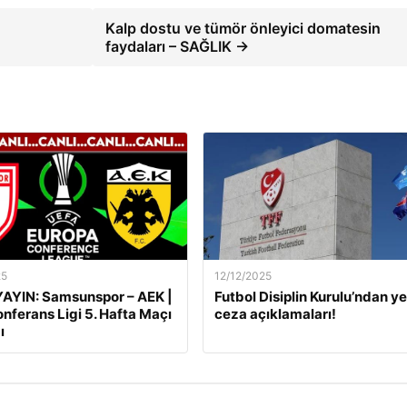
Kalp dostu ve tümör önleyici domatesin
faydaları – SAĞLIK →
25
12/12/2025
AYIN: Samsunspor – AEK |
Futbol Disiplin Kurulu’ndan ye
nferans Ligi 5. Hafta Maçı
ceza açıklamaları!
ı