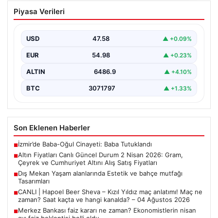
Altın Fiyatları Canlı Güncel Durum 2
Piyasa Verileri
Nisan 2026: Gram, Çeyrek ve
Cumhuriyet Altını Alış Satış Fiyatları
USD
47.58
▲ +0.09%
2 Nisan 2026 tarihi itibarıyla altın piyasasında yaşanan
hareketlilik, yatırımcıları ve altın alıcılarını yakından…
EUR
54.98
▲ +0.23%
ALTIN
6486.9
▲ +4.10%
BTC
3071797
▲ +1.33%
Son Eklenen Haberler
İzmir’de Baba-Oğul Cinayeti: Baba Tutuklandı
■
Altın Fiyatları Canlı Güncel Durum 2 Nisan 2026: Gram,
■
Çeyrek ve Cumhuriyet Altını Alış Satış Fiyatları
Dış Mekan Yaşam alanlarında Estetik ve bahçe mutfağı
■
Tasarımları
CANLI | Hapoel Beer Sheva – Kızıl Yıldız maç anlatımı! Maç ne
■
zaman? Saat kaçta ve hangi kanalda? – 04 Ağustos 2026
Merkez Bankası faiz kararı ne zaman? Ekonomistlerin nisan
■