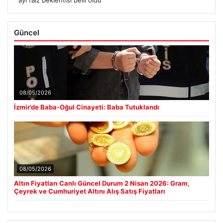
ayı faiz beklentisi belli oldu
Güncel
08/05/2026
İzmir’de Baba-Oğul Cinayeti: Baba Tutuklandı
08/05/2026
Altın Fiyatları Canlı Güncel Durum 2 Nisan 2026: Gram,
Çeyrek ve Cumhuriyet Altını Alış Satış Fiyatları