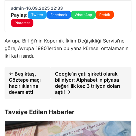
admin
•
16.09.2025 22:33
Paylaş:
Twitter
Facebook
WhatsApp
Reddit
Pinterest
Avrupa Birliği’nin Kopernik İklim Değişikliği Servisi’ne
göre, Avrupa 1980’lerden bu yana küresel ortalamanın
iki katı ısındı.
← Beşiktaş,
Google’ın çatı şirketi olarak
Göztepe maçı
biliniyor: Alphabet’in piyasa
hazırlıklarına
değeri ilk kez 3 trilyon doları
devam etti
aştı! →
Tavsiye Edilen Haberler