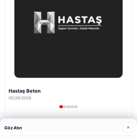
Enes Kaplan Avukatlık Bürosu
04/28/2026
×
Göz Atın
Web sitemizi nasıl kullandığınızı daha iyi anlayabilmek,