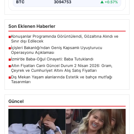
BTC
3094753
▲ +0.57%
Son Eklenen Haberler
Konuşanlar Programında Görüntülendi, Gözaltına Alındı ve
■
Sınır dışı Edilecek
İçişleri Bakanlığı’ndan Geniş Kapsamlı Uyuşturucu
■
Operasyonu Açıklaması
İzmir’de Baba-Oğul Cinayeti: Baba Tutuklandı
■
Altın Fiyatları Canlı Güncel Durum 2 Nisan 2026: Gram,
■
Çeyrek ve Cumhuriyet Altını Alış Satış Fiyatları
Dış Mekan Yaşam alanlarında Estetik ve bahçe mutfağı
■
Tasarımları
Güncel