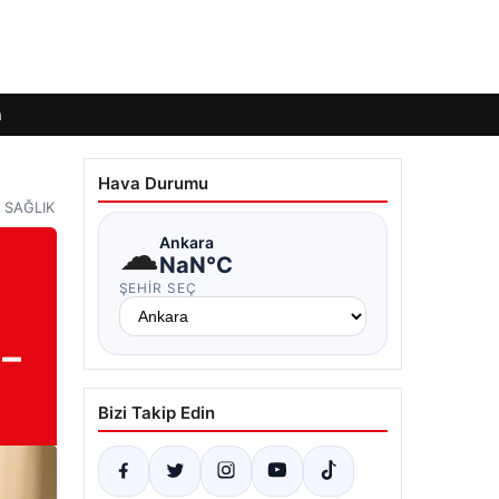
m
Hava Durumu
– SAĞLIK
☁
Ankara
NaN°C
ŞEHIR SEÇ
 –
Bizi Takip Edin