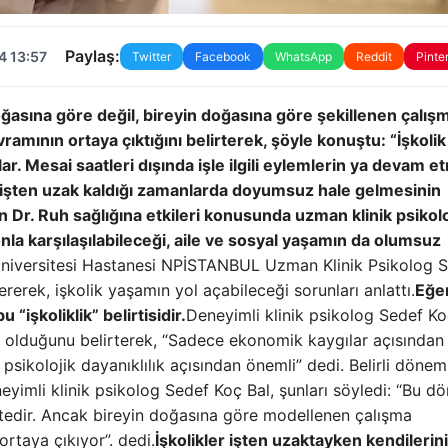
Paylaş:
4 13:57
Twitter
Facebook
WhatsApp
Reddit
Pinte
oğasına göre değil, bireyin doğasına göre şekillenen çalış
amının ortaya çıktığını belirterek, şöyle konuştu: “İşkolik
lar. Mesai saatleri dışında işle ilgili eylemlerin ya devam e
a da işten uzak kaldığı zamanlarda doyumsuz hale gelmesinin
n Dr. Ruh sağlığına etkileri konusunda uzman klinik psikol
a karşılaşılabileceği, aile ve sosyal yaşamın da olumsuz
niversitesi Hastanesi NPİSTANBUL Uzman Klinik Psikolog 
 vererek, işkolik yaşamın yol açabileceği sorunları anlattı.
Eğer
“işkoliklik” belirtisidir.
Deneyimli klinik psikolog Sedef Ko
li olduğunu belirterek, “Sadece ekonomik kaygılar açısından 
 psikolojik dayanıklılık açısından önemli” dedi. Belirli döne
eyimli klinik psikolog Sedef Koç Bal, şunları söyledi: “Bu d
ektedir. Ancak bireyin doğasına göre modellenen çalışma
ortaya çıkıyor”. dedi.
İşkolikler işten uzaktayken kendilerini