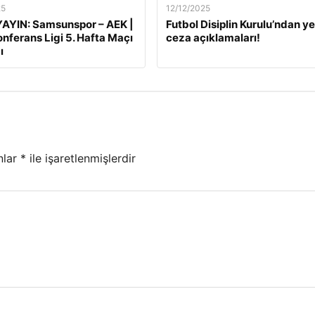
25
12/12/2025
AYIN: Samsunspor – AEK |
Futbol Disiplin Kurulu’ndan ye
nferans Ligi 5. Hafta Maçı
ceza açıklamaları!
ı
nlar
*
ile işaretlenmişlerdir