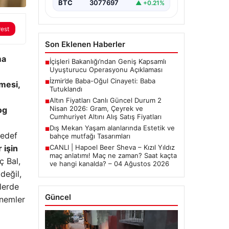
BTC
3077697
▲ +0.21%
rest
Son Eklenen Haberler
ma
İçişleri Bakanlığı’ndan Geniş Kapsamlı
■
Uyuşturucu Operasyonu Açıklaması
İzmir’de Baba-Oğul Cinayeti: Baba
■
tmesi,
Tutuklandı
Altın Fiyatları Canlı Güncel Durum 2
■
Nisan 2026: Gram, Çeyrek ve
og
Cumhuriyet Altını Alış Satış Fiyatları
Dış Mekan Yaşam alanlarında Estetik ve
■
Sedef
bahçe mutfağı Tasarımları
 işin
CANLI | Hapoel Beer Sheva – Kızıl Yıldız
■
maç anlatımı! Maç ne zaman? Saat kaçta
ç Bal,
ve hangi kanalda? – 04 Ağustos 2026
değil,
mlerde
Güncel
önemler