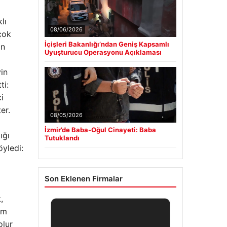
lı
08/06/2026
çok
İçişleri Bakanlığı’ndan Geniş Kapsamlı
in
Uyuşturucu Operasyonu Açıklaması
in
ti:
i
er.
08/05/2026
İzmir’de Baba-Oğul Cinayeti: Baba
ığı
Tutuklandı
öyledi:
Son Eklenen Firmalar
,
am
olur