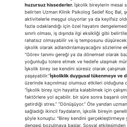
huzursuz hissederler.
İşkolik bireylerin mesai s
belirten Uzman Klinik Psikolog Sedef Koç Bal, şunl
aktivitelerle meşgul oluyorlar ya da keyifsiz ol
fazla odaklandığı için özel hayatını dengeleme
sınırlı olması, iş dışında ilgi eksikliği gibi be
rahatsız olmayabilir ve iş temposunu düşürecek 
işkolik olarak adlandırılamayacağını sözlerine 
“Görev tanımı gereği ya da dönemsel olarak bazı 
yoğunluğu tolere etmek ve hedefe ulaşmak mümk
İşkolik birey ise kendini süresiz olarak çalışma
yaşayabilir.”
İşkoliklik duygusal tükenmeye ve 
üzerinde kaçınılmaz olumsuz etkileri olduğuna d
“İşkolik birey için hayatta kalabilmek için çalış
faktörlere yol açabilir. bir süre sonra başarılı 
getirdiği stres.” “Dönüşüyor.” Öte yandan uzman 
sağladığı ikincil faydaların, işkolik bireyin gene
şöyle konuştu: “Birey kendini gerçekleştirmeye y
dengesi bozulmaya başlar. Sosyal etkileşimden 