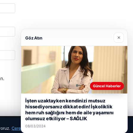
×
Göz Atın
n.
Güncel Haberler
İşten uzaktayken kendinizi mutsuz
hissediyorsanız dikkat edin! İşkoliklik
hem ruh sağlığını hem de aile yaşamını
olumsuz etkiliyor – SAĞLIK
08/03/2024
ıyoruz.
Çerez Politikamız
Reddet
Kabul Et