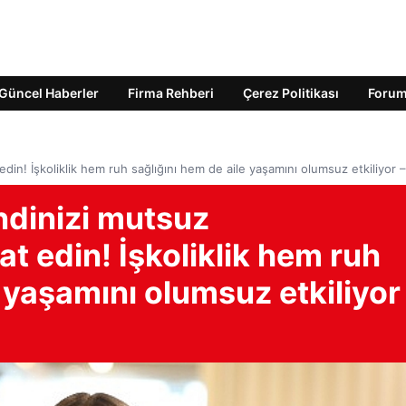
Güncel Haberler
Firma Rehberi
Çerez Politikası
Foru
din! İşkoliklik hem ruh sağlığını hem de aile yaşamını olumsuz etkiliyor 
ndinizi mutsuz
t edin! İşkoliklik hem ruh
 yaşamını olumsuz etkiliyor