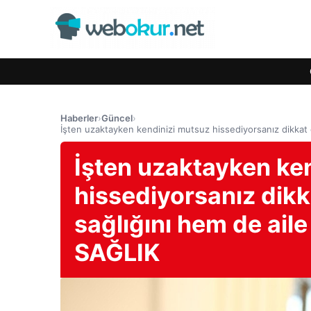
Haberler
›
Güncel
›
İşten uzaktayken kendinizi mutsuz hissediyorsanız dikkat e
İşten uzaktayken ke
hissediyorsanız dikka
sağlığını hem de aile
SAĞLIK