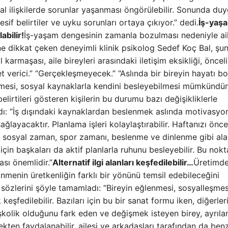
usal ilişkilerde sorunlar yaşanması öngörülebilir. Sonunda du
f belirtiler ve uyku sorunları ortaya çıkıyor.” dedi.
İş-yaş
abilir!
İş-yaşam dengesinin zamanla bozulması nedeniyle ai
 dikkat çeken deneyimli klinik psikolog Sedef Koç Bal, şun
l karmaşası, aile bireyleri arasındaki iletişim eksikliği, önceli
t verici.” “Gerçekleşmeyecek.” “Aslında bir bireyin hayatı 
lmesi, sosyal kaynaklarla kendini besleyebilmesi mümkündür
elirtileri gösteren kişilerin bu durumu bazı değişikliklerle
adı: “İş dışındaki kaynaklardan beslenmek aslında motivasyo
ğlayacaktır. Planlama işleri kolaylaştırabilir. Haftanızı önc
 sosyal zaman, spor zamanı, beslenme ve dinlenme gibi ala
için başkaları da aktif planlarla ruhunu besleyebilir. Bu nok
ası önemlidir.”
Alternatif ilgi alanları keşfedilebilir…
Üretimd
dinmenin üretkenliğin farklı bir yönünü temsil edebileceğini
 sözlerini şöyle tamamladı: “Bireyin eğlenmesi, sosyalleşmes
eşfedilebilir. Bazıları için bu bir sanat formu iken, diğerleri
İşkolik olduğunu fark eden ve değişmek isteyen birey, ayrıla
ten faydalanabilir. ailesi ve arkadaşları tarafından da ben