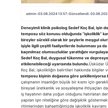
admin
•
03.08.2024 13:57
•
Güncellendi: 03.08.202
Deneyimli klinik psikolog Sedef Koç Bal, işin d
temposu söz konusu olduğunda “işkoliklik” kavr
bireyler sürekli olarak bir şeylerle meşgul olur
işiyle ilgili çeşitli faaliyetlerde bulunması y
kaçınılmaz olumsuzluklar yarattığını vurgulaya
Sedef Koç Bal, duygusal tükenme ve depresyonl
etkilenebileceği uyarısında bulundu.
Üsküdar Ü
Koç Bal, işkolikliğin belirtileri hakkında bilgiler
temposu kişinin doğasına göre şekilleniyorsa bu 
çalışmanın insanlığın büyük bir kısmı için gerek
bireysel üretkenlik ve sosyalleşme ihtiyaçları da
iş hayatının daha yoğun olduğunu hatırlatan den
yapılan işin niteliğine göre değişiklik gösterm
ritimlerinden bahsettiğimizde işkoliklik kavramı 