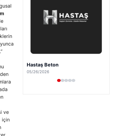
ygusal
am
le
ları
klerin
boyunca
.”
Enes Kaplan Avukatlık Bürosu
nu
04/28/2026
eden
nlara
tada
en
i ve
 için
n
zer