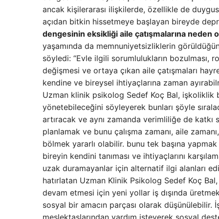
ancak kişilerarası ilişkilerde, özellikle de duyg
açıdan bitkin hissetmeye başlayan bireyde depresi
dengesinin eksikliği aile çatışmalarına neden ol
yaşamında da memnuniyetsizliklerin görüldüğüne
söyledi: “Evle ilgili sorumlulukların bozulması, ro
değişmesi ve ortaya çıkan aile çatışmaları hayre
kendine ve bireysel ihtiyaçlarına zaman ayırabi
Uzman klinik psikolog Sedef Koç Bal, işkoliklik b
yönetebileceğini söyleyerek bunları şöyle sıral
artıracak ve aynı zamanda verimliliğe de katkı sa
planlamak ve bunu çalışma zamanı, aile zamanı,
bölmek yararlı olabilir. bunu tek başına yapmak 
bireyin kendini tanıması ve ihtiyaçlarını karşılam
uzak duramayanlar için alternatif ilgi alanları e
hatırlatan Uzman Klinik Psikolog Sedef Koç Bal,
devam etmesi için yeni yollar iş dışında üretmek k
sosyal bir amacın parçası olarak düşünülebilir. 
meslektaşlarından yardım isteyerek sosyal destek