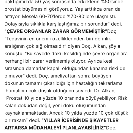
baktığımızda 50 yaş sonrasında erkeklerin %50’sinde
prostat büyümesini görüyoruz. Yaş arttıkça oran da
artıyor. Mesela 60-70'lerde %70-80'lere ulaşmıştı.
Dolayısıyla sıklıkla karşılaştığımız bir sorundur” dedi.
“ÇEVRE ORGANLAR ZARAR GÖRMEMİŞTİR”
Doç.
“Tedavinin en önemli özelliklerinden biri derinlik
aralığının çok sığ olmasıdır” diyen Doç. Alkan, şöyle
konuştu: “Bu sayede doku kesildiğinde çevre organlara
herhangi bir zarar verilmemiş oluyor. Ayrıca kesi
sırasında damarlar kapalı olduğundan kanama riski de
olmuyor” dedi. Doç. ameliyattan sonra büyüyen
dokunun tamamı çıkarıldığı için hastalığın tekrarlama
ihtimalinin çok düşük olduğunu söyledi. Dr. Alkan,
“Prostat 10 yılda yüzde 10 oranında büyüyebiliyor. Risk
kalan dokudan değil, yeni doku oluşumundan
kaynaklanmaktadır. Ancak 10 yılda yüzde 10 çok düşük
bir rakam” dedi.
“YILLAR İÇERİSİNDE ŞİKAYETLER
ARTARSA MÜDAHALEYİ PLANLAYABİLİRİZ”
Doç.