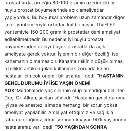
prostatlarda, örneğin 80-100 gramın üzerindeki iyi
huylu prostat büyümelerinde açık ameliyatlar
yapıyorduk. Bu boyutsal problem uzun zamandır diğer
lazer yöntemleriyle ortadan kaldırılmıştır. ThuFLEP
yöntemiyle 150-200 gramlık prostatlar dahi ameliyat
edilebilmektedir. Bu nedenle iyi huylu prostat
büyümesinden dolayı büyük prostatlarda açık
ameliyata gerek yoktur. İşlemin bir diğer özelliği ise
kanamanın olmamasıdır. Kanama riskinin düşük olması
özellikle antikoagülan kullanmak zorunda kalan
hastalar için çok önemli bir avantaj” dedi.
“HASTANIN
GENEL DURUMU İYİ İSE YAŞIN ÖNEMİ
YOK”
Müdahalede yaş sınırının olup olmadığını belirten
Doç. Dr. Alkan, şunları söyledi: “Hastanın genel durumu
iyiyse ve anestezi almada herhangi bir sorun yoksa
ameliyat yapılabilir. Ameliyat ettiğimiz ve sağlıkla
taburcu ettiğimiz, idrar sorunu olmayan 90'lı yaşlarında
hastalarımız var” dedi.
“50 YAŞINDAN SONRA