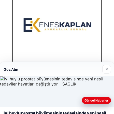
×
Göz Atın
Enes Kaplan Avukatlık Bürosu
04/28/2026
Güncel Haberler
Web sitemizi nasıl kullandığınızı daha iyi anlayabilmek,
deneyiminizi kişiselleştirmek ve geliştirmek amacıyla çerezler
İyi huylu prostat büyümesinin tedavisinde yeni nesil