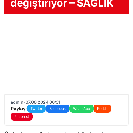
değiştiriyor – SAĞLIK
admin
•
07.06.2024 00:31
Paylaş:
Twitter
Facebook
WhatsApp
Reddit
Pinterest