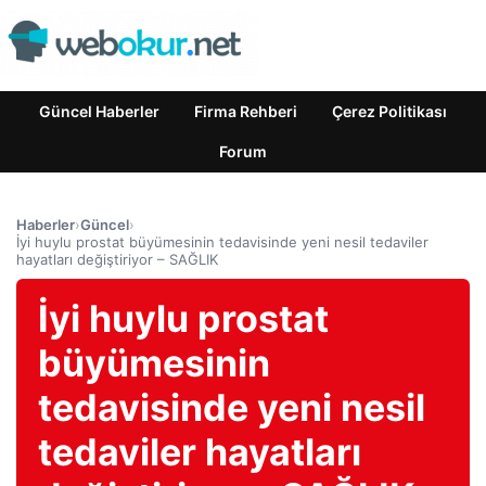
Güncel Haberler
Firma Rehberi
Çerez Politikası
Forum
Haberler
›
Güncel
›
İyi huylu prostat büyümesinin tedavisinde yeni nesil tedaviler
hayatları değiştiriyor – SAĞLIK
İyi huylu prostat
büyümesinin
tedavisinde yeni nesil
tedaviler hayatları