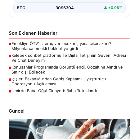
BTC
3096304
▲ +0.08%
Son Eklenen Haberler
Emekliye ÖTV’siz araç verilecek mi, yasa çıkacak mı?
■
Milyonlarca emekli beklentiye girdi
Kelebek sohbet platformu İle Dijital İletişimin Güvenli Adresi
■
Ve Chat Deneyimi
Konuşanlar Programında Görüntülendi, Gözaltına Alındı ve
■
Sınır dışı Edilecek
İçişleri Bakanlığı’ndan Geniş Kapsamlı Uyuşturucu
■
Operasyonu Açıklaması
İzmir’de Baba-Oğul Cinayeti: Baba Tutuklandı
■
Güncel