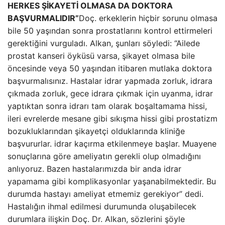
HERKES ŞİKAYETİ OLMASA DA DOKTORA
BAŞVURMALIDIR”
Doç. erkeklerin hiçbir sorunu olmasa
bile 50 yaşından sonra prostatlarını kontrol ettirmeleri
gerektiğini vurguladı. Alkan, şunları söyledi: “Ailede
prostat kanseri öyküsü varsa, şikayet olmasa bile
öncesinde veya 50 yaşından itibaren mutlaka doktora
başvurmalısınız. Hastalar idrar yapmada zorluk, idrara
çıkmada zorluk, gece idrara çıkmak için uyanma, idrar
yaptıktan sonra idrarı tam olarak boşaltamama hissi,
ileri evrelerde mesane gibi sıkışma hissi gibi prostatizm
bozukluklarından şikayetçi olduklarında kliniğe
başvururlar. idrar kaçırma etkilenmeye başlar. Muayene
sonuçlarına göre ameliyatın gerekli olup olmadığını
anlıyoruz. Bazen hastalarımızda bir anda idrar
yapamama gibi komplikasyonlar yaşanabilmektedir. Bu
durumda hastayı ameliyat etmemiz gerekiyor” dedi.
Hastalığın ihmal edilmesi durumunda oluşabilecek
durumlara ilişkin Doç. Dr. Alkan, sözlerini şöyle