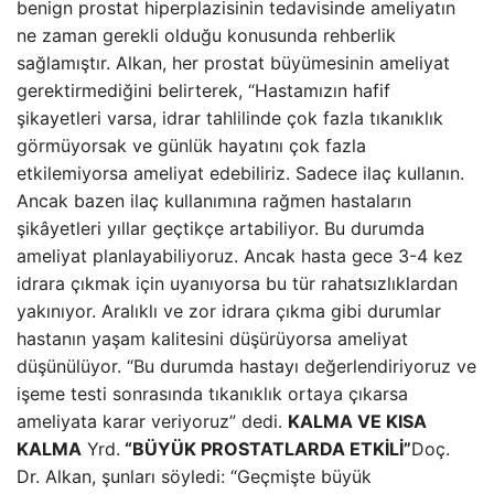
benign prostat hiperplazisinin tedavisinde ameliyatın
ne zaman gerekli olduğu konusunda rehberlik
sağlamıştır. Alkan, her prostat büyümesinin ameliyat
gerektirmediğini belirterek, “Hastamızın hafif
şikayetleri varsa, idrar tahlilinde çok fazla tıkanıklık
görmüyorsak ve günlük hayatını çok fazla
etkilemiyorsa ameliyat edebiliriz. Sadece ilaç kullanın.
Ancak bazen ilaç kullanımına rağmen hastaların
şikâyetleri yıllar geçtikçe artabiliyor. Bu durumda
ameliyat planlayabiliyoruz. Ancak hasta gece 3-4 kez
idrara çıkmak için uyanıyorsa bu tür rahatsızlıklardan
yakınıyor. Aralıklı ve zor idrara çıkma gibi durumlar
hastanın yaşam kalitesini düşürüyorsa ameliyat
düşünülüyor. “Bu durumda hastayı değerlendiriyoruz ve
işeme testi sonrasında tıkanıklık ortaya çıkarsa
ameliyata karar veriyoruz” dedi.
KALMA VE KISA
KALMA
Yrd.
“BÜYÜK PROSTATLARDA ETKİLİ”
Doç.
Dr. Alkan, şunları söyledi: “Geçmişte büyük