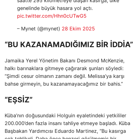
saatte 295 kilometreye ulaşan kasırga, ülke
genelinde büyük hasara yol açtı.
pic.twitter.com/Hhn0cUTwG5
– Mynet (@mynet)
28 Ekim 2025
“BU KAZANAMADIĞIMIZ BİR İDDİA”
Jamaika Yerel Yönetim Bakanı Desmond McKenzie,
halkı barınaklara gitmeye çağırarak şunları söyledi:
“Şimdi cesur olmanın zamanı değil. Melissa’ya karşı
bahse girmeyin, bu kazanamayacağımız bir bahis.”
“EŞSİZ”
Küba’nın doğusundaki Holguin eyaletindeki yetkililer
200.000’den fazla insanı tahliye etmeye başladı. Küba
Başbakan Yardımcısı Eduardo Martinez, “Bu kasırga
çok tehlikeli. Daha önce benzeri görülmemiş bir