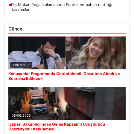
Dış Mekan Yaşam alanlarında Estetik ve bahçe mutfağı
■
Tasarımları
Güncel
08/07/2026
Konuşanlar Programında Görüntülendi, Gözaltına Alındı ve
Sınır dışı Edilecek
08/06/2026
İçişleri Bakanlığı’ndan Geniş Kapsamlı Uyuşturucu
Operasyonu Açıklaması