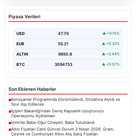
06.08.2026
İçişleri Bakanlığı’ndan Geniş Kapsamlı
Piyasa Verileri
Uyuşturucu Operasyonu Açıklaması
Son zamanlarda ülke genelinde gerçekleştirilen
kapsamlı uyuşturucu ile mücadele çalışmaları
USD
47.70
▲ +0.15%
kapsamında, İçişleri Bakanlığı önemli…
EUR
55.21
▲ +0.32%
ALTIN
6650.8
▲ +2.44%
BTC
3094753
▲ +0.57%
Son Eklenen Haberler
Konuşanlar Programında Görüntülendi, Gözaltına Alındı ve
■
Sınır dışı Edilecek
İçişleri Bakanlığı’ndan Geniş Kapsamlı Uyuşturucu
■
Operasyonu Açıklaması
İzmir’de Baba-Oğul Cinayeti: Baba Tutuklandı
■
Altın Fiyatları Canlı Güncel Durum 2 Nisan 2026: Gram,
■
Çeyrek ve Cumhuriyet Altını Alış Satış Fiyatları